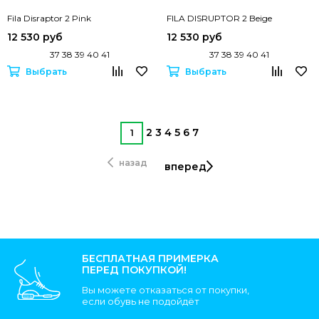
Fila Disraptor 2 Pink
FILA DISRUPTOR 2 Beige
12 530 руб
12 530 руб
37 38 39 40 41
37 38 39 40 41
Выбрать
Выбрать
2
3
4
5
6
7
1
назад
вперед
БЕСПЛАТНАЯ ПРИМЕРКА
ПЕРЕД ПОКУПКОЙ!
Вы можете отказаться от покупки,
если обувь не подойдёт