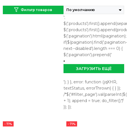
Фильтр товаров
';
$('.products').first().append(separ
$('.products').first().append(prod
$('.pagination').html(pagination);
if($(pagination).find('.pagination-
next--disabled').length === 0) {
$('.pagination').prepend('
ЗАГРУЗИТЬ ЕЩЁ
'); } }, error: function (jqXHR,
textStatus, errorThrown) { } });
/*$('#filter_page').val(parseInt($('
+ 1); append = true; do_filter();*/
}); });
- 71%
- 71%