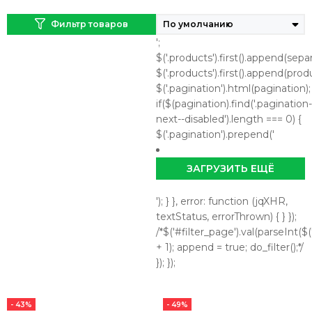
Фильтр товаров
';
$('.products').first().append(separ
$('.products').first().append(prod
$('.pagination').html(pagination);
if($(pagination).find('.pagination-
next--disabled').length === 0) {
$('.pagination').prepend('
ЗАГРУЗИТЬ ЕЩЁ
'); } }, error: function (jqXHR,
textStatus, errorThrown) { } });
/*$('#filter_page').val(parseInt($('
+ 1); append = true; do_filter();*/
}); });
- 43%
- 49%