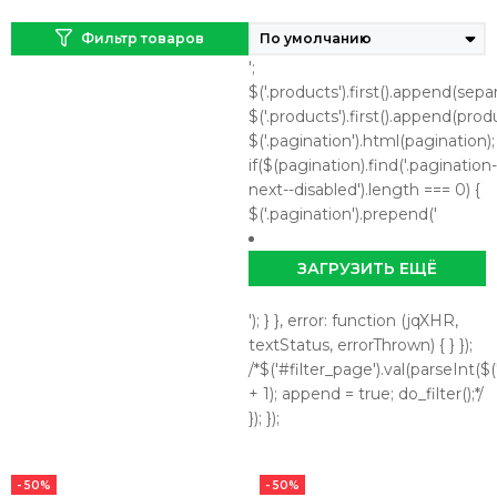
Фильтр товаров
';
$('.products').first().append(separ
$('.products').first().append(prod
$('.pagination').html(pagination);
if($(pagination).find('.pagination-
next--disabled').length === 0) {
$('.pagination').prepend('
ЗАГРУЗИТЬ ЕЩЁ
'); } }, error: function (jqXHR,
textStatus, errorThrown) { } });
/*$('#filter_page').val(parseInt($('
+ 1); append = true; do_filter();*/
}); });
- 50%
- 50%