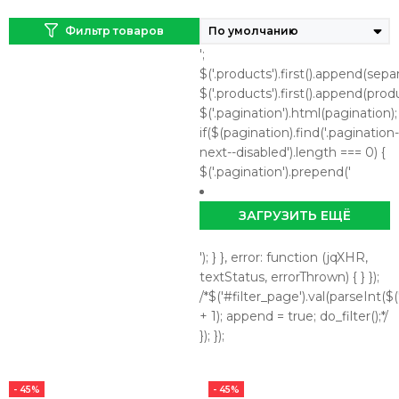
Фильтр товаров
';
$('.products').first().append(separ
$('.products').first().append(prod
$('.pagination').html(pagination);
if($(pagination).find('.pagination-
next--disabled').length === 0) {
$('.pagination').prepend('
ЗАГРУЗИТЬ ЕЩЁ
'); } }, error: function (jqXHR,
textStatus, errorThrown) { } });
/*$('#filter_page').val(parseInt($('
+ 1); append = true; do_filter();*/
}); });
- 45%
- 45%