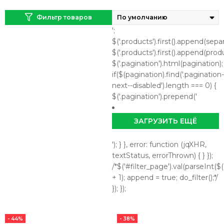
Фильтр товаров
';
$('.products').first().append(separ
$('.products').first().append(prod
$('.pagination').html(pagination);
if($(pagination).find('.pagination-
next--disabled').length === 0) {
$('.pagination').prepend('
ЗАГРУЗИТЬ ЕЩЁ
'); } }, error: function (jqXHR,
textStatus, errorThrown) { } });
/*$('#filter_page').val(parseInt($('
+ 1); append = true; do_filter();*/
}); });
- 44%
- 38%