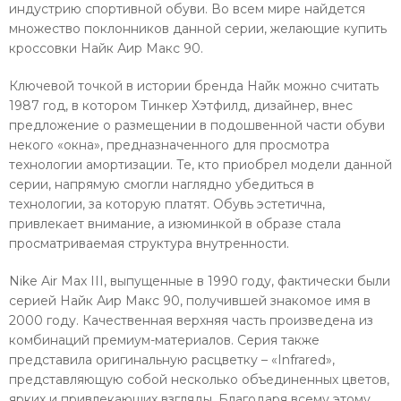
индустрию спортивной обуви. Во всем мире найдется
множество поклонников данной серии, желающие купить
кроссовки Найк Аир Макс 90.
Ключевой точкой в истории бренда Найк можно считать
1987 год, в котором Тинкер Хэтфилд, дизайнер, внес
предложение о размещении в подошвенной части обуви
некого «окна», предназначенного для просмотра
технологии амортизации. Те, кто приобрел модели данной
серии, напрямую смогли наглядно убедиться в
технологии, за которую платят. Обувь эстетична,
привлекает внимание, а изюминкой в образе стала
просматриваемая структура внутренности.
Nike Air Max III, выпущенные в 1990 году, фактически были
серией Найк Аир Макс 90, получившей знакомое имя в
2000 году. Качественная верхняя часть произведена из
комбинаций премиум-материалов. Серия также
представила оригинальную расцветку – «Infrared»,
представляющую собой несколько объединенных цветов,
ярких и привлекающих взгляды. Благодаря всему этому