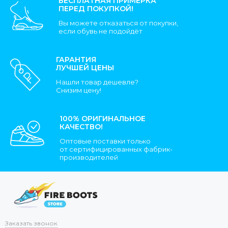
БЕСПЛАТНАЯ ПРИМЕРКА
ПЕРЕД ПОКУПКОЙ!
Вы можете отказаться от покупки,
если обувь не подойдёт
ГАРАНТИЯ
ЛУЧШЕЙ ЦЕНЫ
Нашли товар дешевле?
Снизим цену!
100% ОРИГИНАЛЬНОЕ
КАЧЕСТВО!
Оптовые поставки только
от сертифицированных фабрик-
производителей
Заказать звонок