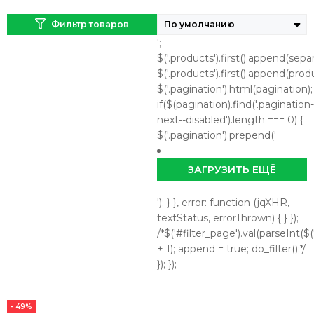
Фильтр товаров
';
$('.products').first().append(separ
$('.products').first().append(prod
$('.pagination').html(pagination);
if($(pagination).find('.pagination-
next--disabled').length === 0) {
$('.pagination').prepend('
ЗАГРУЗИТЬ ЕЩЁ
'); } }, error: function (jqXHR,
textStatus, errorThrown) { } });
/*$('#filter_page').val(parseInt($('
+ 1); append = true; do_filter();*/
}); });
- 49%