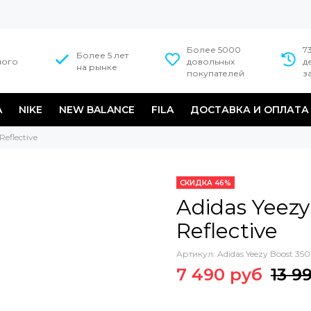
Более 5000
7
Более 5 лет
ного
довольных
д
на рынке
покупателей
з
A
NIKE
NEW BALANCE
FILA
ДОСТАВКА И ОПЛАТА
Reflective
СКИДКА 46%
Adidas Yeezy
Reflective
Артикул:
Adidas Yeezy Boost 350
7 490 руб
13 9