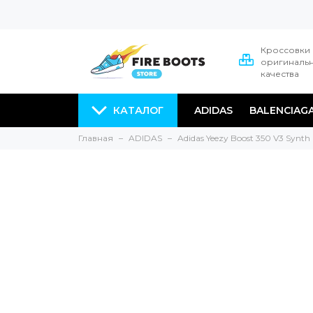
Кроссовки
оригиналь
качества
КАТАЛОГ
ADIDAS
BALENCIAG
Главная
ADIDAS
Adidas Yeezy Boost 350 V3 Synth 