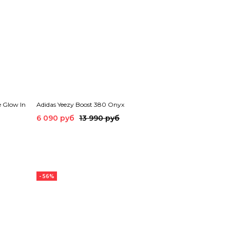
e Glow In
Adidas Yeezy Boost 380 Onyx
6 090 руб
13 990 руб
- 56%