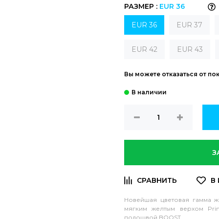
РАЗМЕР :
EUR 36
EUR 36
EUR 37
EUR 42
EUR 43
Вы можете отказаться от по
З
Новейшая цветовая гамма же
мягким желтым верхом Pri
подошвой BOOST.