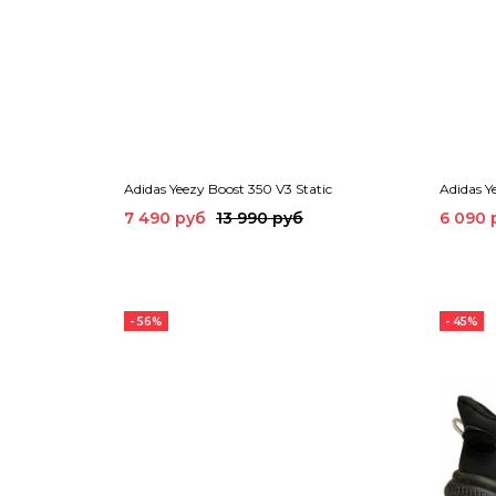
Adidas Yeezy Boost 350 V3 Static
Adidas Y
7 490 руб
13 990 руб
6 090 
- 56%
- 45%