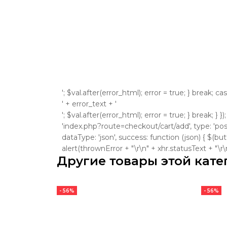
'; $val.after(error_html); error = true; } break; ca
' + error_text + '
'; $val.after(error_html); error = true; } break; } }
'index.php?route=checkout/cart/add', type: 'post'
dataType: 'json', success: function (json) { $(bu
alert(thrownError + "\r\n" + xhr.statusText + "\r\n" +
Другие товары этой кате
- 56%
- 56%