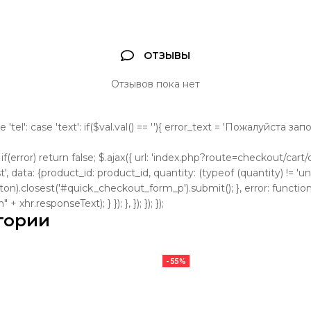
ОТЗЫВЫ
Отзывов пока нет
se 'tel': case 'text': if($val.val() == ''){ error_text = 'Пожалуйста з
); if(error) return false; $.ajax({ url: 'index.php?route=checkout/cart/cl
, data: {product_id: product_id, quantity: (typeof (quantity) != 'und
tton).closest('#quick_checkout_form_p').submit(); }, error: function
 xhr.responseText); } }); }, }); }); });
гории
- 55%