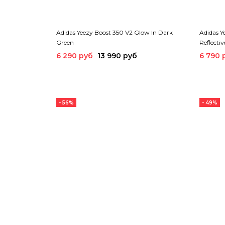
Adidas Yeezy Boost 350 V2 Glow In Dark
Adidas Y
Green
Reflectiv
6 290 руб
13 990 руб
6 790 
- 56%
- 49%