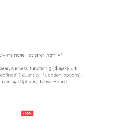
аполните поле'; let error_html = '
ear', success: function () { $.ajax({ url:
efined' ? quantity : 1), option: options},
 (xhr, ajaxOptions, thrownError) {
- 56%