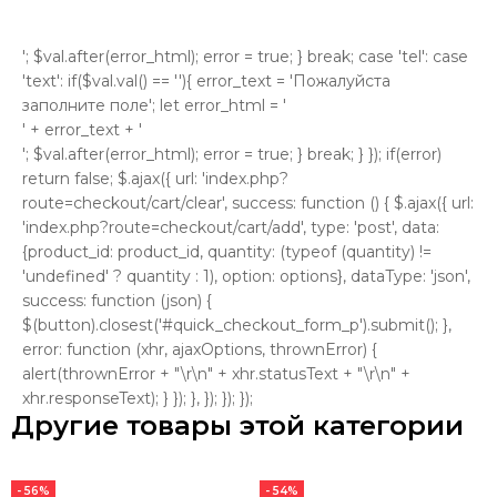
'; $val.after(error_html); error = true; } break; case 'tel': case
'text': if($val.val() == ''){ error_text = 'Пожалуйста
заполните поле'; let error_html = '
' + error_text + '
'; $val.after(error_html); error = true; } break; } }); if(error)
return false; $.ajax({ url: 'index.php?
route=checkout/cart/clear', success: function () { $.ajax({ url:
'index.php?route=checkout/cart/add', type: 'post', data:
{product_id: product_id, quantity: (typeof (quantity) !=
'undefined' ? quantity : 1), option: options}, dataType: 'json',
success: function (json) {
$(button).closest('#quick_checkout_form_p').submit(); },
error: function (xhr, ajaxOptions, thrownError) {
alert(thrownError + "\r\n" + xhr.statusText + "\r\n" +
xhr.responseText); } }); }, }); }); });
Другие товары этой категории
- 56%
- 54%