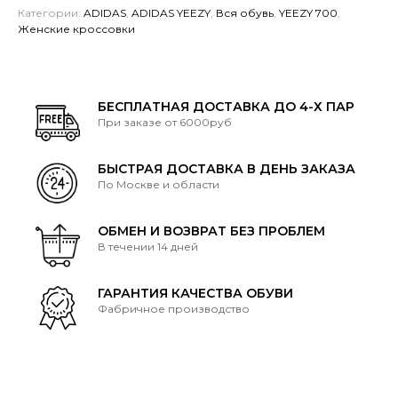
yeezy-
Категории:
ADIDAS
,
ADIDAS YEEZY
,
Вся обувь
,
YEEZY 700
,
boost-
Женские кроссовки
500-
supermoon
БЕСПЛАТНАЯ ДОСТАВКА ДО 4-Х ПАР
При заказе от 6000руб
БЫСТРАЯ ДОСТАВКА В ДЕНЬ ЗАКАЗА
По Москве и области
ОБМЕН И ВОЗВРАТ БЕЗ ПРОБЛЕМ
В течении 14 дней
ГАРАНТИЯ КАЧЕСТВА ОБУВИ
Фабричное производство