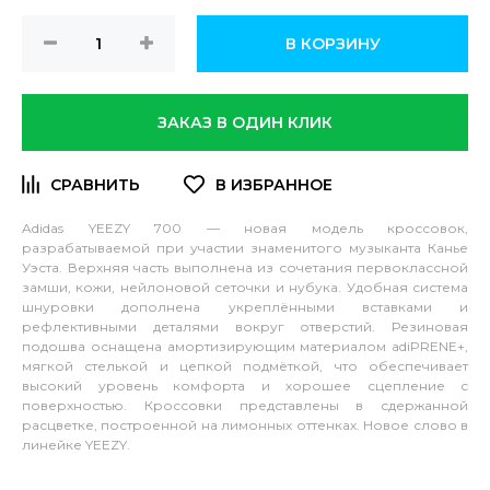
В КОРЗИНУ
ЗАКАЗ В ОДИН КЛИК
Adidas YEEZY 700
— новая модель кроссовок,
разрабатываемой при участии знаменитого музыканта Канье
Уэста. Верхняя часть выполнена из сочетания первоклассной
замши, кожи, нейлоновой сеточки и нубука. Удобная система
шнуровки дополнена укреплёнными вставками и
рефлективными деталями вокруг отверстий. Резиновая
подошва оснащена амортизирующим материалом adiPRENE+,
мягкой стелькой и цепкой подмёткой, что обеспечивает
высокий уровень комфорта и хорошее сцепление с
поверхностью. Кроссовки представлены в сдержанной
расцветке, построенной на лимонных оттенках. Новое слово в
линейке YEEZY.
Подробнее: https://in-
styleshop.ru/shoes/sneakers/adidas-