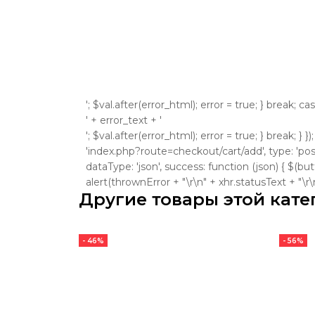
'; $val.after(error_html); error = true; } break; ca
' + error_text + '
'; $val.after(error_html); error = true; } break; } }
'index.php?route=checkout/cart/add', type: 'post'
dataType: 'json', success: function (json) { $(bu
alert(thrownError + "\r\n" + xhr.statusText + "\r\n" +
Другие товары этой кате
- 46%
- 56%