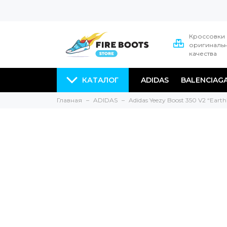
Кроссовки
оригиналь
качества
КАТАЛОГ
ADIDAS
BALENCIAG
Главная
ADIDAS
Adidas Yeezy Boost 350 V2 “Earth