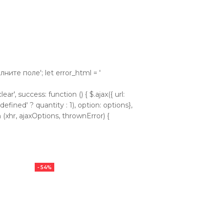
аполните поле'; let error_html = '
ear', success: function () { $.ajax({ url:
efined' ? quantity : 1), option: options},
 (xhr, ajaxOptions, thrownError) {
- 54%