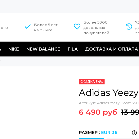
Более 5000
7
Более 5 лет
ного
довольных
д
на рынке
покупателей
з
A
NIKE
NEW BALANCE
FILA
ДОСТАВКА И ОПЛАТА
”
СКИДКА 54%
Adidas Yeezy
Артикул:
Adidas Yeezy Boost 350
6 490 руб
13 9
РАЗМЕР :
EUR 36