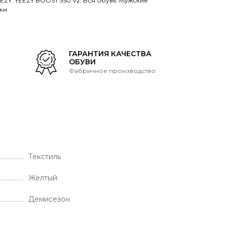
EEZY
,
YEEZY BOOST 350 V2
,
Вся обувь
,
Мужские
ки
Т
ГАРАНТИЯ КАЧЕСТВА
ОБУВИ
Фабричное производство
Текстиль
Желтый
Демисезон