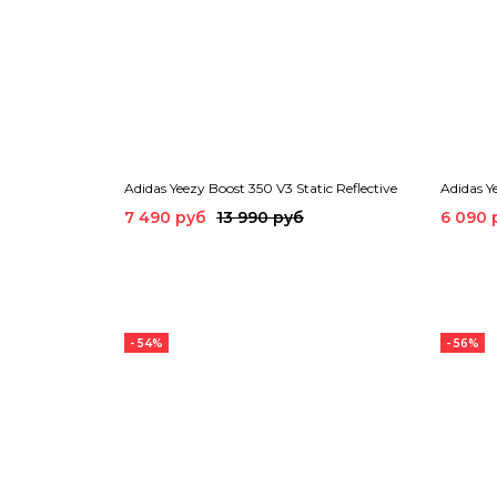
Adidas Yeezy Boost 350 V3 Static Reflective
Adidas Y
7 490 руб
13 990 руб
6 090 
- 54%
- 56%