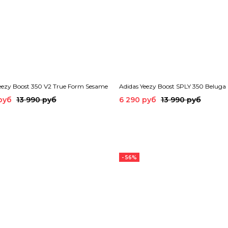
eezy Boost 350 V2 True Form Sesame
Adidas Yeezy Boost SPLY 350 Beluga
руб
13 990 руб
6 290 руб
13 990 руб
- 56%