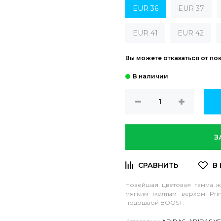
EUR 36
EUR 37
EUR 41
EUR 42
Вы можете отказаться от по
З
Новейшая цветовая гамма же
мягким желтым верхом Pri
подошвой BOOST.