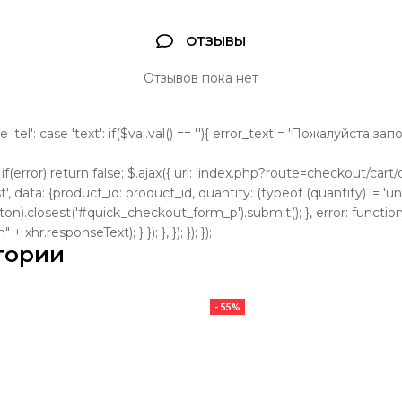
ОТЗЫВЫ
Отзывов пока нет
se 'tel': case 'text': if($val.val() == ''){ error_text = 'Пожалуйста з
); if(error) return false; $.ajax({ url: 'index.php?route=checkout/cart/cl
, data: {product_id: product_id, quantity: (typeof (quantity) != 'und
tton).closest('#quick_checkout_form_p').submit(); }, error: function
 xhr.responseText); } }); }, }); }); });
гории
- 55%