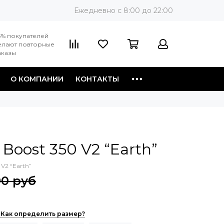
Ежедневно c 8:00 до 22:00
3% покупателей
елают повторные
аказы
О КОМПАНИИ
КОНТАКТЫ
 Boost 350 V2 “Earth”
 V2 “Earth”
90 руб
Как определить размер?