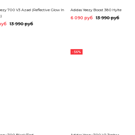
eezy 700 V3 Azael (Reflective Glow In
Adidas Yeezy Boost 380 Hylte
)
6 090 руб
13 990 руб
руб
13 990 руб
- 56%
eezy 700 Black/Red
Adidas Yeezy 700 V2 Tephra