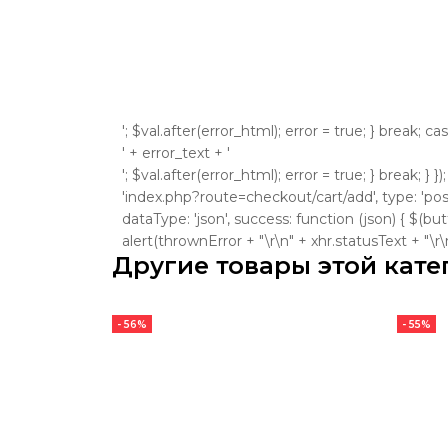
'; $val.after(error_html); error = true; } break; ca
' + error_text + '
'; $val.after(error_html); error = true; } break; } }
'index.php?route=checkout/cart/add', type: 'post'
dataType: 'json', success: function (json) { $(bu
alert(thrownError + "\r\n" + xhr.statusText + "\r\n" +
Другие товары этой кате
- 56%
- 55%