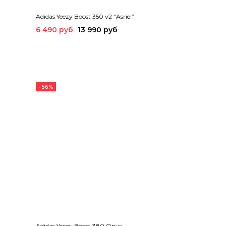
Adidas Yeezy Boost 350 v2 “Asriel”
6 490 руб
13 990 руб
- 56%
Adidas Yeezy Boost 380 Onyx