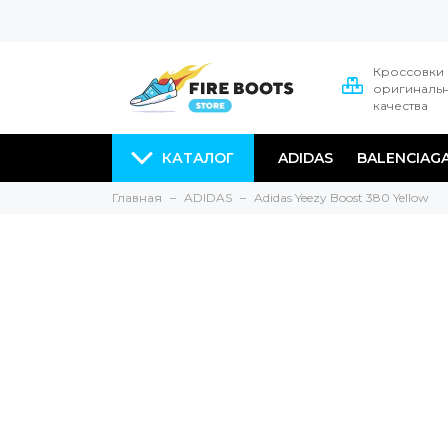
Кроссовки
оригиналь
качества
КАТАЛОГ
ADIDAS
BALENCIAG
Главная
ADIDAS
Adidas Yeezy Boost 380 Yellow