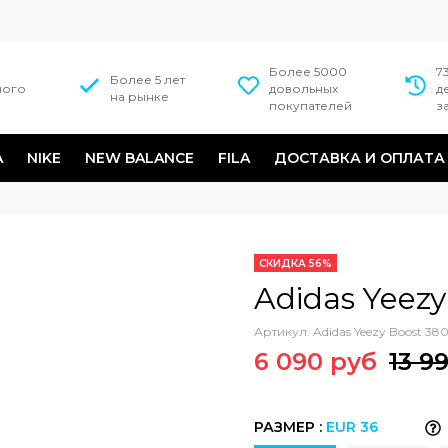
Более 5000
7
Более 5 лет
ного
довольных
д
на рынке
покупателей
з
A
NIKE
NEW BALANCE
FILA
ДОСТАВКА И ОПЛАТА
СКИДКА 56%
Adidas Yeezy
Артикул:
Adidas Yeezy Boost 380
6 090 руб
13 9
РАЗМЕР :
EUR 36