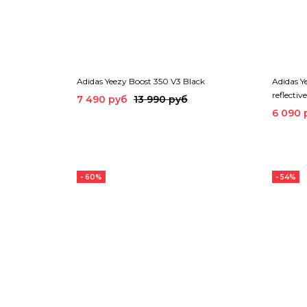
Adidas Yeezy Boost 350 V3 Black
Adidas Y
reflective
7 490 руб
13 990 руб
6 090 
- 60%
- 54%