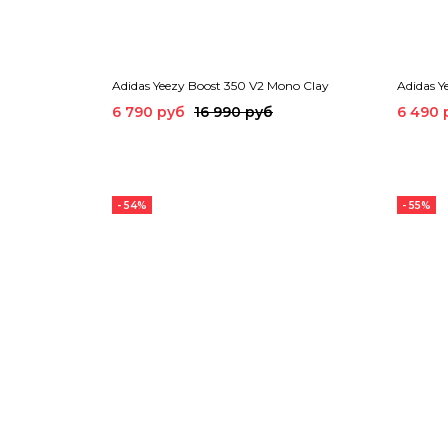
Adidas Yeezy Boost 350 V2 Mono Clay
Adidas Y
6 790 руб
16 990 руб
6 490 
- 54%
- 55%