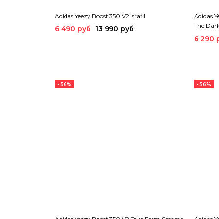
Adidas Yeezy Boost 350 V2 Israfil
Adidas Y
The Dark
6 490 руб
13 990 руб
6 290 
- 56%
- 56%
Adidas Yeezy Boost 350 V2 True Form Sesame
Adidas Y