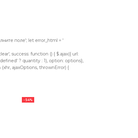
аполните поле'; let error_html = '
ear', success: function () { $.ajax({ url:
efined' ? quantity : 1), option: options},
 (xhr, ajaxOptions, thrownError) {
- 54%