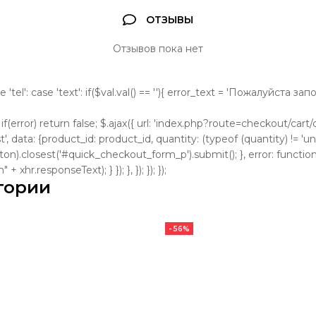
ОТЗЫВЫ
Отзывов пока нет
se 'tel': case 'text': if($val.val() == ''){ error_text = 'Пожалуйста з
); if(error) return false; $.ajax({ url: 'index.php?route=checkout/cart/cl
, data: {product_id: product_id, quantity: (typeof (quantity) != 'und
tton).closest('#quick_checkout_form_p').submit(); }, error: function
 xhr.responseText); } }); }, }); }); });
гории
- 56%