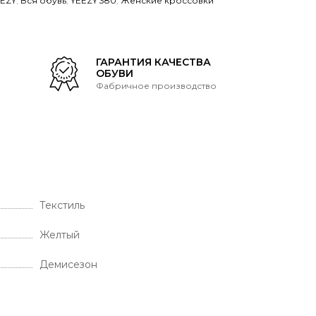
EEZY
,
Вся обувь
,
YEEZY 380
,
Женские кроссовки
Т
ГАРАНТИЯ КАЧЕСТВА
ОБУВИ
Фабричное производство
Текстиль
Желтый
Демисезон