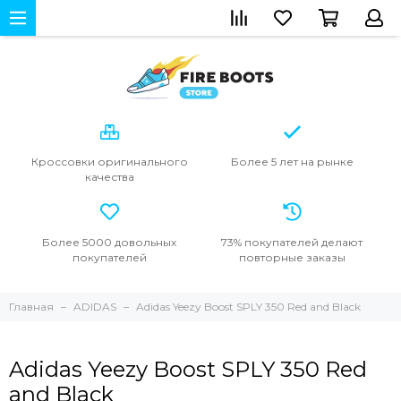
Кроссовки
оригинального
Более 5 лет
на рынке
качества
Более 5000
довольных
73% покупателей
делают
покупателей
повторные
заказы
Главная
ADIDAS
Adidas Yeezy Boost SPLY 350 Red and Black
Adidas Yeezy Boost SPLY 350 Red
and Black