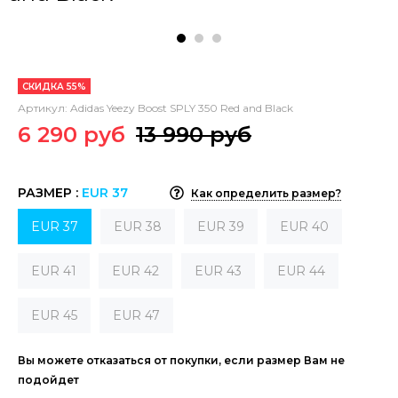
СКИДКА 55%
Артикул:
Adidas Yeezy Boost SPLY 350 Red and Black
6 290 руб
13 990 руб
РАЗМЕР :
EUR 37
Как определить размер?
EUR 37
EUR 38
EUR 39
EUR 40
EUR 41
EUR 42
EUR 43
EUR 44
EUR 45
EUR 47
Вы можете отказаться от покупки, если размер Вам не
подойдет