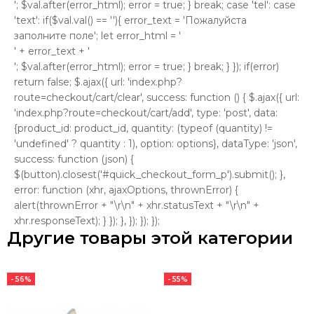
'; $val.after(error_html); error = true; } break; case 'tel': case
'text': if($val.val() == ''){ error_text = 'Пожалуйста
заполните поле'; let error_html = '
' + error_text + '
'; $val.after(error_html); error = true; } break; } }); if(error)
return false; $.ajax({ url: 'index.php?
route=checkout/cart/clear', success: function () { $.ajax({ url:
'index.php?route=checkout/cart/add', type: 'post', data:
{product_id: product_id, quantity: (typeof (quantity) !=
'undefined' ? quantity : 1), option: options}, dataType: 'json',
success: function (json) {
$(button).closest('#quick_checkout_form_p').submit(); },
error: function (xhr, ajaxOptions, thrownError) {
alert(thrownError + "\r\n" + xhr.statusText + "\r\n" +
xhr.responseText); } }); }, }); }); });
Другие товары этой категории
- 56%
- 55%