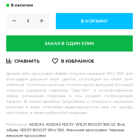
В КОРЗИНУ
ЗАКАЗ В ОДИН КЛИК
Дизайн этих кроссовок Adidas получил название SPLY 350, всё
благодаря дерзкой игре цветов, состоящей из нитей трёх
оттенков. Солнечно-красная полоса вдоль внешней боковой
стороны украшена надписью "Sply-350", а полупрозрачная
серая резиновая подошва в тон создаёт потрясающий
эффект. В новом дизайне существуют и отсылки к прошлым
релизам в виде отчётливо выделяющегося шва по центру
кроссовок, а также ребристой подошвы.
Категории:
ADIDAS
,
ADIDAS YEEZY
,
YEEZY BOOST 350 V2
,
Вся
обувь
,
YEEZY BOOST SPLY 350
,
Женские кроссовки
,
Черные
женские кроссовки