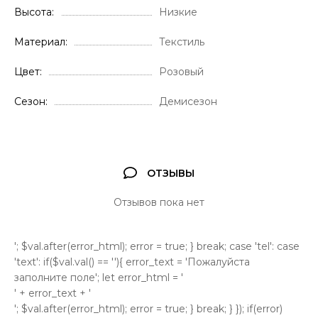
Высота
Низкие
Материал
Текстиль
Цвет
Розовый
Сезон
Демисезон
ОТЗЫВЫ
Отзывов пока нет
'; $val.after(error_html); error = true; } break; case 'tel': case
'text': if($val.val() == ''){ error_text = 'Пожалуйста
заполните поле'; let error_html = '
' + error_text + '
'; $val.after(error_html); error = true; } break; } }); if(error)