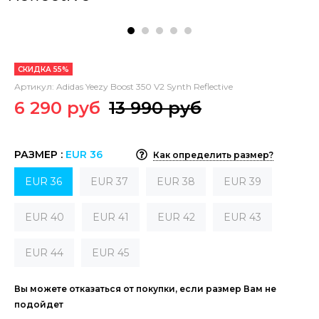
СКИДКА 55%
Артикул:
Adidas Yeezy Boost 350 V2 Synth Reflective
6 290 руб
13 990 руб
РАЗМЕР :
EUR 36
Как определить размер?
EUR 36
EUR 37
EUR 38
EUR 39
EUR 40
EUR 41
EUR 42
EUR 43
EUR 44
EUR 45
Вы можете отказаться от покупки, если размер Вам не
подойдет