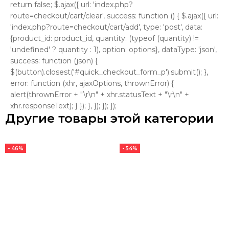
return false; $.ajax({ url: 'index.php?
route=checkout/cart/clear', success: function () { $.ajax({ url:
'index.php?route=checkout/cart/add', type: 'post', data:
{product_id: product_id, quantity: (typeof (quantity) !=
'undefined' ? quantity : 1), option: options}, dataType: 'json',
success: function (json) {
$(button).closest('#quick_checkout_form_p').submit(); },
error: function (xhr, ajaxOptions, thrownError) {
alert(thrownError + "\r\n" + xhr.statusText + "\r\n" +
xhr.responseText); } }); }, }); }); });
Другие товары этой категории
- 46%
- 54%