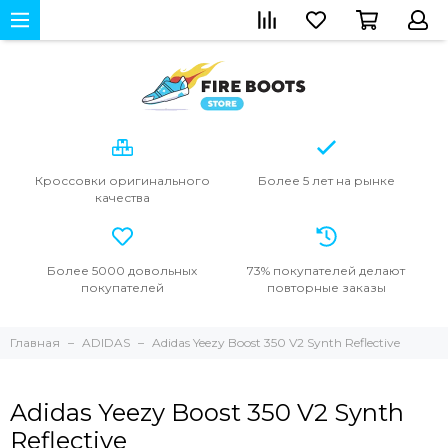
Кроссовки
оригинального
Более 5 лет
на рынке
качества
Более 5000
довольных
73% покупателей
делают
покупателей
повторные
заказы
Главная
ADIDAS
Adidas Yeezy Boost 350 V2 Synth Reflective
Adidas Yeezy Boost 350 V2 Synth
Reflective