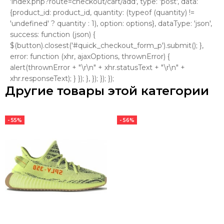
'index.php?route=checkout/cart/add', type: 'post', data:
{product_id: product_id, quantity: (typeof (quantity) !=
'undefined' ? quantity : 1), option: options}, dataType: 'json',
success: function (json) {
$(button).closest('#quick_checkout_form_p').submit(); },
error: function (xhr, ajaxOptions, thrownError) {
alert(thrownError + "\r\n" + xhr.statusText + "\r\n" +
xhr.responseText); } }); }, }); }); });
Другие товары этой категории
- 55%
- 56%