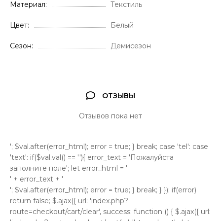
Материал
Текстиль
Цвет
Белый
Сезон
Демисезон
ОТЗЫВЫ
Отзывов пока нет
'; $val.after(error_html); error = true; } break; case 'tel': case
'text': if($val.val() == ''){ error_text = 'Пожалуйста
заполните поле'; let error_html = '
' + error_text + '
'; $val.after(error_html); error = true; } break; } }); if(error)
return false; $.ajax({ url: 'index.php?
route=checkout/cart/clear', success: function () { $.ajax({ url: