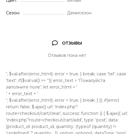
Цвет
Белый
Сезон
Демисезон
ОТЗЫВЫ
Отзывов пока нет
'; $val.after(error_html); error = true; } break; case 'tel': case
'text': if($val.val() == ''){ error_text = 'Пожалуйста
заполните поле'; let error_html = '
' + error_text + '
'; $val.after(error_html); error = true; } break; } }); if(error)
return false; $.ajax({ url: 'index.php?
route=checkout/cart/clear', success: function () { $.ajax({ url:
'index.php?route=checkout/cart/add', type: 'post', data:
{product_id: product_id, quantity: (typeof (quantity) !=
'undefined' ? quantity : 1), option: options}, dataType: 'json',