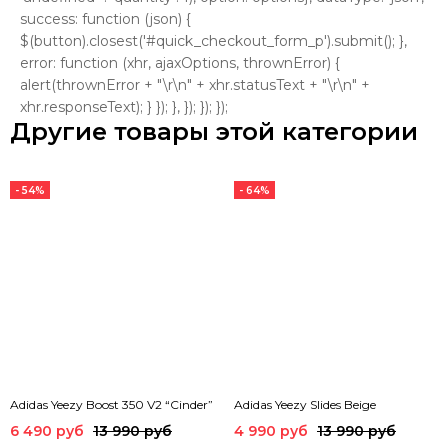
success: function (json) {
$(button).closest('#quick_checkout_form_p').submit(); },
error: function (xhr, ajaxOptions, thrownError) {
alert(thrownError + "\r\n" + xhr.statusText + "\r\n" +
xhr.responseText); } }); }, }); }); });
Другие товары этой категории
- 54%
- 64%
Adidas Yeezy Boost 350 V2 “Cinder”
Adidas Yeezy Slides Beige
6 490 руб
13 990 руб
4 990 руб
13 990 руб