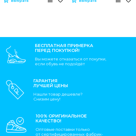
Выбрать
Выбрать
БЕСПЛАТНАЯ ПРИМЕРКА
ПЕРЕД ПОКУПКОЙ!
Вы можете отказаться от покупки,
если обувь не подойдёт
ГАРАНТИЯ
ЛУЧШЕЙ ЦЕНЫ
Нашли товар дешевле?
Снизим цену!
100% ОРИГИНАЛЬНОЕ
КАЧЕСТВО!
Оптовые поставки только
от сертифицированных фабрик-