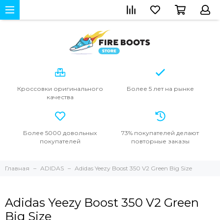
Кроссовки
оригинального
Более 5 лет
на рынке
качества
Более 5000
довольных
73% покупателей
делают
покупателей
повторные
заказы
Главная
ADIDAS
Adidas Yeezy Boost 350 V2 Green Big Size
Adidas Yeezy Boost 350 V2 Green
Big Size