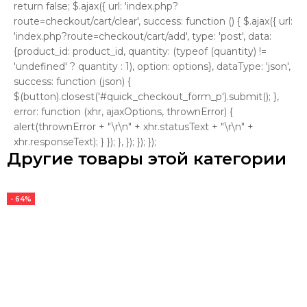
return false; $.ajax({ url: 'index.php?
route=checkout/cart/clear', success: function () { $.ajax({ url:
'index.php?route=checkout/cart/add', type: 'post', data:
{product_id: product_id, quantity: (typeof (quantity) !=
'undefined' ? quantity : 1), option: options}, dataType: 'json',
success: function (json) {
$(button).closest('#quick_checkout_form_p').submit(); },
error: function (xhr, ajaxOptions, thrownError) {
alert(thrownError + "\r\n" + xhr.statusText + "\r\n" +
xhr.responseText); } }); }, }); }); });
Другие товары этой категории
- 64%