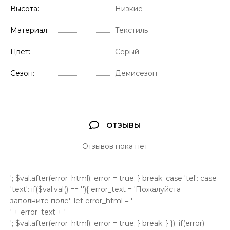
Высота
Низкие
Материал
Текстиль
Цвет
Серый
Сезон
Демисезон
ОТЗЫВЫ
Отзывов пока нет
'; $val.after(error_html); error = true; } break; case 'tel': case
'text': if($val.val() == ''){ error_text = 'Пожалуйста
заполните поле'; let error_html = '
' + error_text + '
'; $val.after(error_html); error = true; } break; } }); if(error)