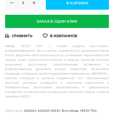
В КОРЗИНУ
ЗАКАЗ В ОДИН КЛИК
Adidas YEEZY 700
— новая модель кроссовок,
разрабатываемой при участии знаменитого музыканта Канье
Уэста. Верхняя часть выполнена из сочетания первоклассной
замши, кожи, нейлоновой сеточки и нубука. Удобная система
шнуровки дополнена укреплёнными вставками и
рефлективными деталями вокруг отверстий. Резиновая
подошва оснащена амортизирующим материалом adiPRENE+,
мягкой стелькой и цепкой подмёткой, что обеспечивает
высокий уровень комфорта и хорошее сцепление с
поверхностью. Кроссовки представлены в сдержанной
расцветке, построенной на лимонных оттенках. Новое слово в
линейке YEEZY.
Подробнее: https://in-
styleshop.ru/shoes/sneakers/adidas-
yeezy-
Категории:
ADIDAS
,
ADIDAS YEEZY
,
Вся обувь
,
YEEZY 700
,