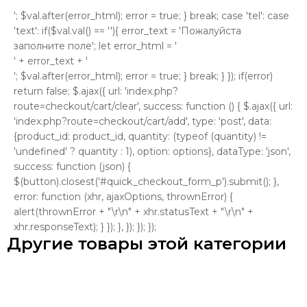
'; $val.after(error_html); error = true; } break; case 'tel': case
'text': if($val.val() == ''){ error_text = 'Пожалуйста
заполните поле'; let error_html = '
' + error_text + '
'; $val.after(error_html); error = true; } break; } }); if(error)
return false; $.ajax({ url: 'index.php?
route=checkout/cart/clear', success: function () { $.ajax({ url:
'index.php?route=checkout/cart/add', type: 'post', data:
{product_id: product_id, quantity: (typeof (quantity) !=
'undefined' ? quantity : 1), option: options}, dataType: 'json',
success: function (json) {
$(button).closest('#quick_checkout_form_p').submit(); },
error: function (xhr, ajaxOptions, thrownError) {
alert(thrownError + "\r\n" + xhr.statusText + "\r\n" +
xhr.responseText); } }); }, }); }); });
Другие товары этой категории