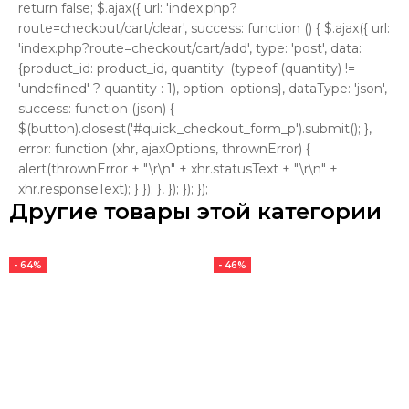
return false; $.ajax({ url: 'index.php?
route=checkout/cart/clear', success: function () { $.ajax({ url:
'index.php?route=checkout/cart/add', type: 'post', data:
{product_id: product_id, quantity: (typeof (quantity) !=
'undefined' ? quantity : 1), option: options}, dataType: 'json',
success: function (json) {
$(button).closest('#quick_checkout_form_p').submit(); },
error: function (xhr, ajaxOptions, thrownError) {
alert(thrownError + "\r\n" + xhr.statusText + "\r\n" +
xhr.responseText); } }); }, }); }); });
Другие товары этой категории
- 64%
- 46%