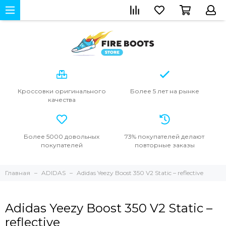
Кроссовки
оригинального
Более 5 лет
на рынке
качества
Более 5000
довольных
73% покупателей
делают
покупателей
повторные
заказы
Главная
ADIDAS
Adidas Yeezy Boost 350 V2 Static – reflective
Adidas Yeezy Boost 350 V2 Static –
reflective