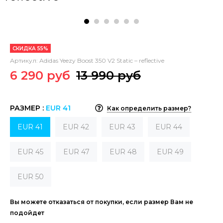
СКИДКА 55%
Артикул:
Adidas Yeezy Boost 350 V2 Static – reflective
6 290 руб
13 990 руб
РАЗМЕР :
EUR 41
Как определить размер?
EUR 41
EUR 42
EUR 43
EUR 44
EUR 45
EUR 47
EUR 48
EUR 49
EUR 50
Вы можете отказаться от покупки, если размер Вам не
подойдет