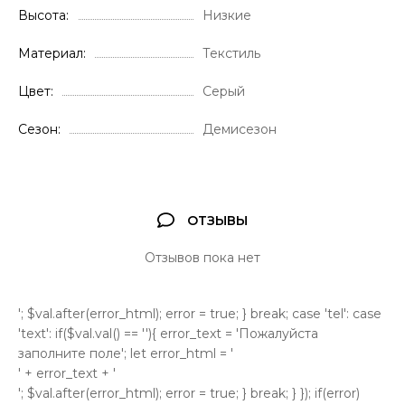
Высота
Низкие
Материал
Текстиль
Цвет
Серый
Сезон
Демисезон
ОТЗЫВЫ
Отзывов пока нет
'; $val.after(error_html); error = true; } break; case 'tel': case
'text': if($val.val() == ''){ error_text = 'Пожалуйста
заполните поле'; let error_html = '
' + error_text + '
'; $val.after(error_html); error = true; } break; } }); if(error)