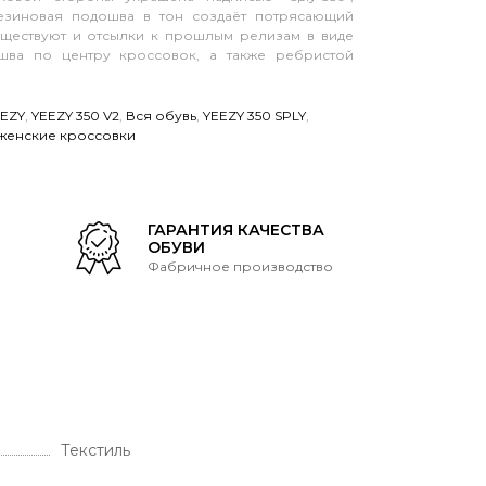
езиновая подошва в тон создаёт потрясающий
уществуют и отсылки к прошлым релизам в виде
шва по центру кроссовок, а также ребристой
EEZY
,
YEEZY 350 V2
,
Вся обувь
,
YEEZY 350 SPLY
,
женские кроссовки
Т
ГАРАНТИЯ КАЧЕСТВА
ОБУВИ
Фабричное производство
Текстиль