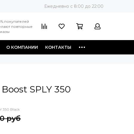
Ежедневно c 8:00 до 22:00
3% покупателей
елают повторные
аказы
О КОМПАНИИ
КОНТАКТЫ
 Boost SPLY 350
Y 350 Black
90 руб