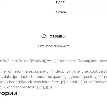
S
Цвет
Сезон
ОТЗЫВЫ
Отзывов пока нет
se 'tel': case 'text': if($val.val() == ''){ error_text = 'Пожалуйста з
); if(error) return false; $.ajax({ url: 'index.php?route=checkout/cart/cl
, data: {product_id: product_id, quantity: (typeof (quantity) != 'und
tton).closest('#quick_checkout_form_p').submit(); }, error: function
 xhr.responseText); } }); }, }); }); });
гории