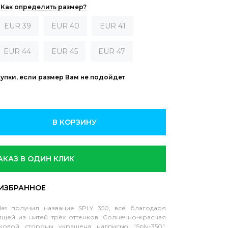
Как определить размер?
EUR 39
EUR 40
EUR 41
EUR 44
EUR 45
EUR 47
купки, если размер Вам не подойдет
В КОРЗИНУ
АКАЗ В ОДИН КЛИК
das получил название SPLY 350, всё благодаря
ящей из нитей трёх оттенков. Солнечно-красная
овой стороны украшена надписью "Sply-350",