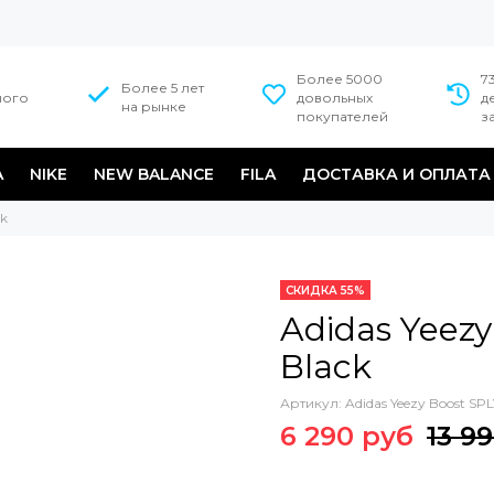
Более 5000
7
Более 5 лет
ного
довольных
д
на рынке
покупателей
з
A
NIKE
NEW BALANCE
FILA
ДОСТАВКА И ОПЛАТА
ck
СКИДКА 55%
Adidas Yeezy
Black
Артикул:
Adidas Yeezy Boost SPL
6 290 руб
13 9