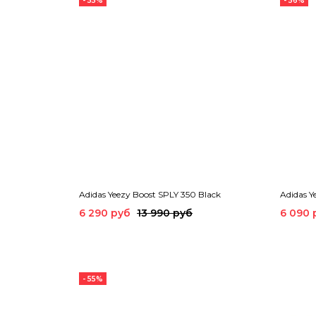
- 55%
- 56%
Adidas Yeezy Boost SPLY 350 Black
Adidas Y
6 290 руб
13 990 руб
6 090 
- 55%