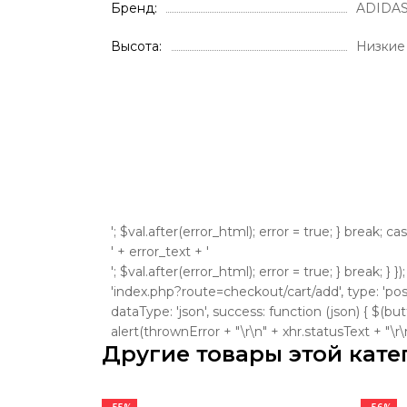
Бренд
ADIDA
Высота
Низкие
'; $val.after(error_html); error = true; } break; ca
' + error_text + '
'; $val.after(error_html); error = true; } break; } }
'index.php?route=checkout/cart/add', type: 'post'
dataType: 'json', success: function (json) { $(bu
alert(thrownError + "\r\n" + xhr.statusText + "\r\n" +
Другие товары этой кате