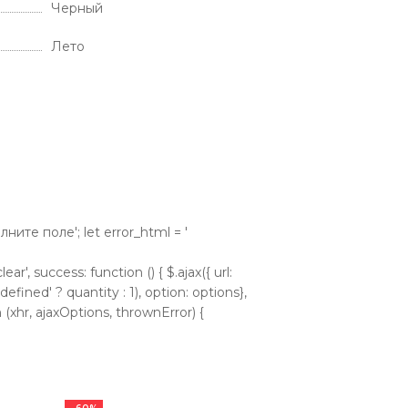
Черный
Лето
аполните поле'; let error_html = '
ear', success: function () { $.ajax({ url:
efined' ? quantity : 1), option: options},
 (xhr, ajaxOptions, thrownError) {