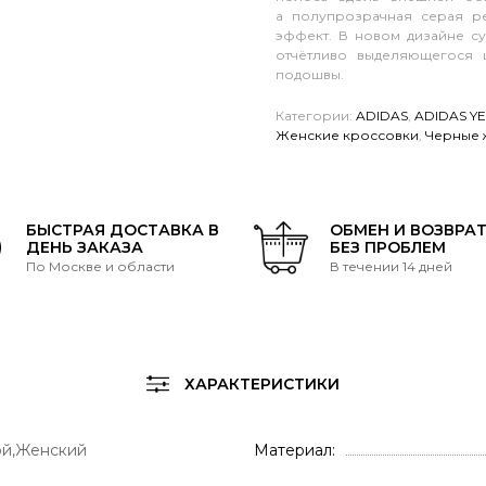
а полупрозрачная серая р
эффект. В новом дизайне с
отчётливо выделяющегося 
подошвы.
Категории:
ADIDAS
,
ADIDAS Y
Женские кроссовки
,
Черные 
БЫСТРАЯ ДОСТАВКА В
ОБМЕН И ВОЗВРА
ДЕНЬ ЗАКАЗА
БЕЗ ПРОБЛЕМ
По Москве и области
В течении 14 дней
ХАРАКТЕРИСТИКИ
й,Женский
Материал