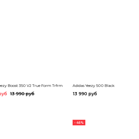
eezy Boost 350 V2 True Form Trfrm
Adidas Yeezy 500 Black
руб
13 990 руб
13 990 руб
- 46%