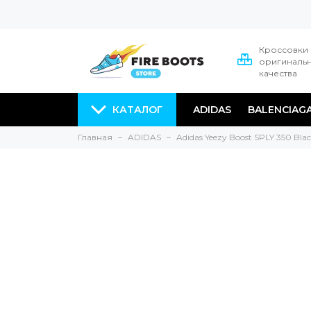
Кроссовки
оригиналь
качества
КАТАЛОГ
ADIDAS
BALENCIAG
Главная
ADIDAS
Adidas Yeezy Boost SPLY 350 Bla