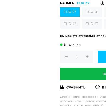
РАЗМЕР :
EUR 37
EUR 37
EUR 38
EUR 42
EUR 43
Вы можете отказаться от по
З
Дизайн этих кроссовок Adi
дерзкой игре цветов, состо
полоса вдоль внешней бок