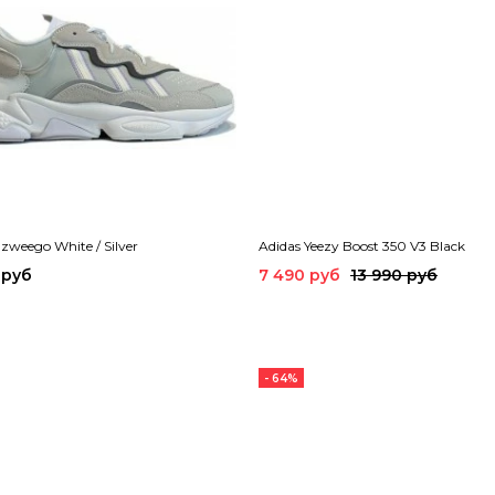
zweego White / Silver
Adidas Yeezy Boost 350 V3 Black
 руб
7 490 руб
13 990 руб
- 64%