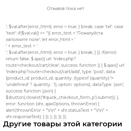
Отзывов пока нет
'; $val.after(error_html); error = true; } break; case 'tel': case
'text': if($val.val() == ''){ error_text = 'Пожалуйста
заполните поле'; let error_html = '
' + error_text + '
'; $val.after(error_html); error = true; } break; } }); if(error)
return false; $.ajax({ url: 'index.php?
route=checkout/cart/clear', success: function () { $.ajax({ url:
'index.php?route=checkout/cart/add', type: 'post', data:
{product_id: product_id, quantity: (typeof (quantity) !=
'undefined' ? quantity : 1), option: options}, dataType: 'json',
success: function (json) {
$(button).closest('#quick_checkout_form_p').submit(); },
error: function (xhr, ajaxOptions, thrownError) {
alert(thrownError + "\r\n" + xhr.statusText + "\r\n" +
xhr.responseText); } }); }, }); }); });
Другие товары этой категории