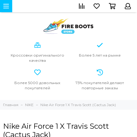
Кроссовки
оригинального
Более 5 лет
на рынке
качества
Более 5000
довольных
73% покупателей
делают
покупателей
повторные
заказы
Главная
NIKE
Nike Air Force 1 X Travis Scott (Cactus Jack)
Nike Air Force 1 X Travis Scott
(Cactus Jack)