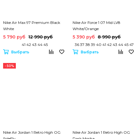
Nike Air Max 97 Premium Black
Nike Air Force 1 07 Mid LV8
White
White/Orange
5 790 руб
12 990 руб
5 390 руб
8 990 руб
41 42 43 44 45
36 37 38 39 40 41 42 43 44 45 47
Выбрать
Выбрать
- 50%
Nike Air Jordan 1 Retro High OG
Nike Air Jordan 1 Retro High OG
SoleFly
Dark Mocha