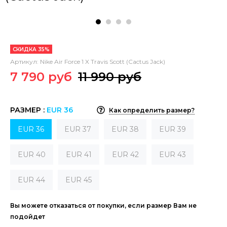
СКИДКА 35%
Артикул:
Nike Air Force 1 X Travis Scott (Cactus Jack)
7 790 руб
11 990 руб
РАЗМЕР :
EUR 36
Как определить размер?
EUR 36
EUR 37
EUR 38
EUR 39
EUR 40
EUR 41
EUR 42
EUR 43
EUR 44
EUR 45
Вы можете отказаться от покупки, если размер Вам не
подойдет