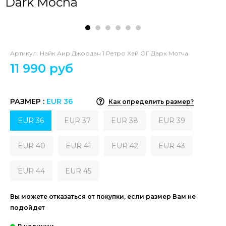
Dark Mocha
Артикул:
Найк Аир Джордан 1 Ретро Хай ОГ Дарк Мотча
11 990 руб
РАЗМЕР :
EUR 36
Как определить размер?
EUR 36
EUR 37
EUR 38
EUR 39
EUR 40
EUR 41
EUR 42
EUR 43
EUR 44
EUR 45
Вы можете отказаться от покупки, если размер Вам не
подойдет