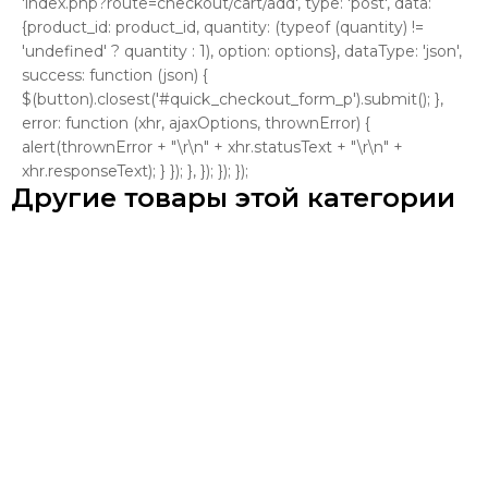
'index.php?route=checkout/cart/add', type: 'post', data:
{product_id: product_id, quantity: (typeof (quantity) !=
'undefined' ? quantity : 1), option: options}, dataType: 'json',
success: function (json) {
$(button).closest('#quick_checkout_form_p').submit(); },
error: function (xhr, ajaxOptions, thrownError) {
alert(thrownError + "\r\n" + xhr.statusText + "\r\n" +
xhr.responseText); } }); }, }); }); });
Другие товары этой категории