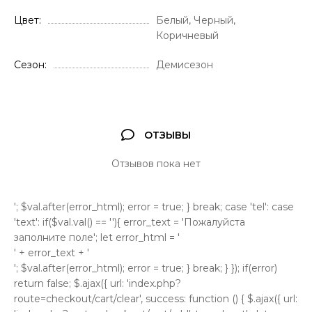
Цвет
Белый, Черный,
Коричневый
Сезон
Демисезон
ОТЗЫВЫ
Отзывов пока нет
'; $val.after(error_html); error = true; } break; case 'tel': case
'text': if($val.val() == ''){ error_text = 'Пожалуйста
заполните поле'; let error_html = '
' + error_text + '
'; $val.after(error_html); error = true; } break; } }); if(error)
return false; $.ajax({ url: 'index.php?
route=checkout/cart/clear', success: function () { $.ajax({ url: