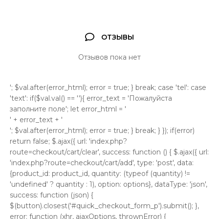
ОТЗЫВЫ
Отзывов пока нет
'; $val.after(error_html); error = true; } break; case 'tel': case
'text': if($val.val() == ''){ error_text = 'Пожалуйста
заполните поле'; let error_html = '
' + error_text + '
'; $val.after(error_html); error = true; } break; } }); if(error)
return false; $.ajax({ url: 'index.php?
route=checkout/cart/clear', success: function () { $.ajax({ url:
'index.php?route=checkout/cart/add', type: 'post', data:
{product_id: product_id, quantity: (typeof (quantity) !=
'undefined' ? quantity : 1), option: options}, dataType: 'json',
success: function (json) {
$(button).closest('#quick_checkout_form_p').submit(); },
error: function (xhr, ajaxOptions, thrownError) {