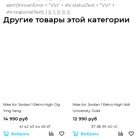
alert(thrownError + "\r\n" + xhr.statusText + "\r\n" +
xhr.responseText); } }); }, }); }); });
Другие товары этой категории
Nike Air Jordan 1 Retro High Og
Nike Air Jordan 1 Retro High Volt
Ying Yang
University Gold
14 990 руб
12 990 руб
41 42 43 44 45 47
37 38 39 40 41
Выбрать
Выбрать