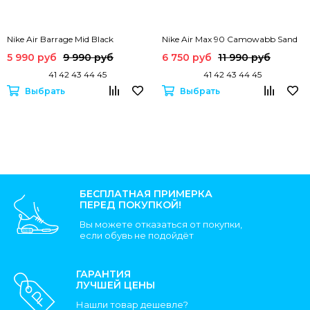
Nike Air Barrage Mid Black
Nike Air Max 90 Camowabb Sand
5 990 руб
9 990 руб
6 750 руб
11 990 руб
41 42 43 44 45
41 42 43 44 45
Выбрать
Выбрать
БЕСПЛАТНАЯ ПРИМЕРКА
ПЕРЕД ПОКУПКОЙ!
Вы можете отказаться от покупки,
если обувь не подойдёт
ГАРАНТИЯ
ЛУЧШЕЙ ЦЕНЫ
Нашли товар дешевле?