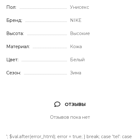
Пол
Унисекс
Бренд
NIKE
Высота
Высокие
Материал
Кожа
Цвет
Белый
Сезон
Зима
ОТЗЫВЫ
Отзывов пока нет
'; $val.after(error_html); error = true; } break; case 'tel': case