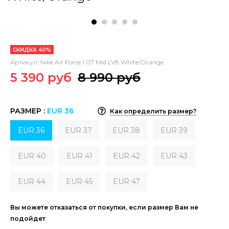
СКИДКА 40%
Артикул:
Nike Air Force 1 07 Mid LV8 White/Orange
5 390 руб
8 990 руб
РАЗМЕР :
EUR 36
Как определить размер?
EUR 36
EUR 37
EUR 38
EUR 39
EUR 40
EUR 41
EUR 42
EUR 43
EUR 44
EUR 45
EUR 47
Вы можете отказаться от покупки, если размер Вам не
подойдет