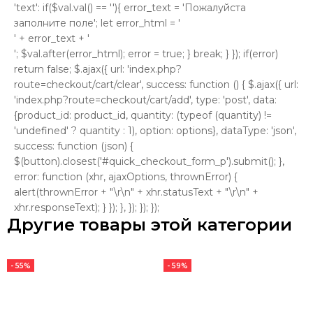
'text': if($val.val() == ''){ error_text = 'Пожалуйста
заполните поле'; let error_html = '
' + error_text + '
'; $val.after(error_html); error = true; } break; } }); if(error)
return false; $.ajax({ url: 'index.php?
route=checkout/cart/clear', success: function () { $.ajax({ url:
'index.php?route=checkout/cart/add', type: 'post', data:
{product_id: product_id, quantity: (typeof (quantity) !=
'undefined' ? quantity : 1), option: options}, dataType: 'json',
success: function (json) {
$(button).closest('#quick_checkout_form_p').submit(); },
error: function (xhr, ajaxOptions, thrownError) {
alert(thrownError + "\r\n" + xhr.statusText + "\r\n" +
xhr.responseText); } }); }, }); }); });
Другие товары этой категории
- 55%
- 59%