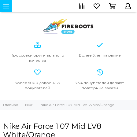
Кроссовки
оригинального
Более 5 лет
на рынке
качества
Более 5000
довольных
73% покупателей
делают
покупателей
повторные
заказы
Главная
NIKE
Nike Air Force 1 07 Mid LV8 White/Orange
Nike Air Force 1 07 Mid LV8
White/Orange