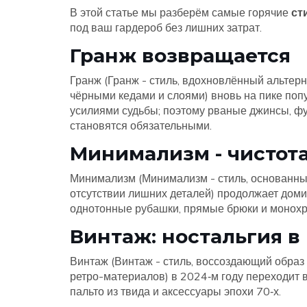
В этой статье мы разберём самые горячие
ст
под ваш гардероб без лишних затрат.
Гранж возвращается
Гранж (
Гранж
-
стиль, вдохновлённый альтерн
чёрными кедами и слоями
) вновь на пике поп
усилиями судьбы; поэтому рваные джинсы, фу
становятся обязательными.
Минимализм - чистот
Минимализм (
Минимализм
-
стиль, основанны
отсутствии лишних деталей
) продолжает доми
однотонные рубашки, прямые брюки и монох
Винтаж: ностальгия в
Винтаж (
Винтаж
-
стиль, воссоздающий образ
ретро-материалов
) в 2024‑м году переходит 
пальто из твида и аксессуары эпохи 70‑х.