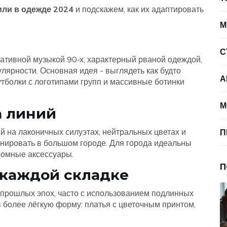
или в одежде 2024
и подскажем, как их адаптировать
М
С
ативной музыкой 90‑х, характерный рваной одеждой,
улярности. Основная идея - выглядеть как будто
А
тболки с логотипами групп и массивные ботинки
М
а линий
й на лаконичных силуэтах, нейтральных цветах и
П
нировать в большом городе. Для города идеальны
ромные аксессуары.
П
 каждой складке
 прошлых эпох, часто с использованием подлинных
в более лёгкую форму: платья с цветочным принтом,