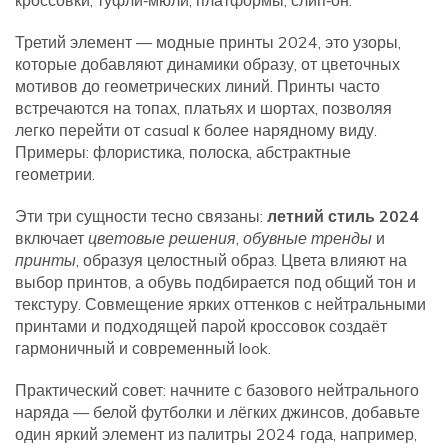
кроссовки, туфли‑мюли, платформы, слип‑он.
Третий элемент —
модные принты 2024
,
это узоры,
которые добавляют динамики образу, от цветочных
мотивов до геометрических линий
. Принты часто
встречаются на топах, платьях и шортах, позволяя
легко перейти от casual к более нарядному виду.
Примеры: флористика, полоска, абстрактные
геометрии.
Эти три сущности тесно связаны:
летний стиль 2024
включает
цветовые решения
,
обувные тренды
и
принты
, образуя целостный образ. Цвета влияют на
выбор принтов, а обувь подбирается под общий тон и
текстуру. Совмещение ярких оттенков с нейтральными
принтами и подходящей парой кроссовок создаёт
гармоничный и современный look.
Практический совет: начните с базового нейтрального
наряда — белой футболки и лёгких джинсов, добавьте
один яркий элемент из палитры 2024 года, например,