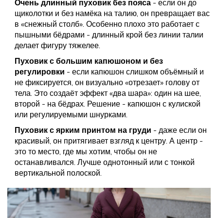
Очень длинный пуховик без пояса
- если он до
щиколотки и без намёка на талию, он превращает вас
в «снежный столб». Особенно плохо это работает с
пышными бёдрами - длинный крой без линии талии
делает фигуру тяжелее.
Пуховик с большим капюшоном и без
регулировки
- если капюшон слишком объёмный и
не фиксируется, он визуально «отрезает» голову от
тела. Это создаёт эффект «два шара»: один на шее,
второй - на бёдрах. Решение - капюшон с кулиской
или регулируемыми шнурками.
Пуховик с ярким принтом на груди
- даже если он
красивый, он притягивает взгляд к центру. А центр -
это то место, где мы хотим, чтобы он не
останавливался. Лучше однотонный или с тонкой
вертикальной полоской.