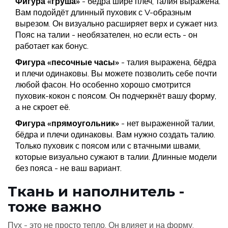
Фигура «груша»
- бёдра шире плеч, талия выражена.
Вам подойдёт длинный пуховик с V-образным
вырезом. Он визуально расширяет верх и сужает низ.
Пояс на талии - необязателен, но если есть - он
работает как бонус.
Фигура «песочные часы»
- талия выражена, бёдра
и плечи одинаковы. Вы можете позволить себе почти
любой фасон. Но особенно хорошо смотрится
пуховик-кокон с поясом. Он подчеркнёт вашу форму,
а не скроет её.
Фигура «прямоугольник»
- нет выраженной талии,
бёдра и плечи одинаковы. Вам нужно создать талию.
Только пуховик с поясом или с втачными швами,
которые визуально сужают в талии. Длинные модели
без пояса - не ваш вариант.
Ткань и наполнитель -
тоже важно
Пух - это не просто тепло. Он влияет и на форму.