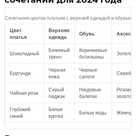
Сочетания цветов платьев с верхней одеждой и обувью
Цвет
Верхняя
Обувь
Аксесс
платья
одежда
Бежевый
Коричневые
Шоколадный
Золото
тренч
ботильоны
Черная
Черные
Бургунди
Серебр
кожа
сапоги
Серый
Нюдовые
Розовое
Чайная роза
пиджак
балетки
золото
Глубокий
Белая
Белые кеды
Жемчуг
синий
куртка