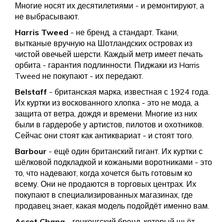
Многие носят их десятилетиями - и ремонтируют, а
не выбрасывают.
Harris Tweed
- не бренд, а стандарт. Ткани,
вытканые вручную на Шотландских островах из
чистой овечьей шерсти. Каждый метр имеет печать
орбита - гарантия подлинности. Пиджаки из Harris
Tweed не покупают - их передают.
Belstaff
- британская марка, известная с 1924 года.
Их куртки из воскованного хлопка - это не мода, а
защита от ветра, дождя и времени. Многие из них
были в гардеробе у артистов, пилотов и охотников.
Сейчас они стоят как антиквариат - и стоят того.
Barbour
- ещё один британский гигант. Их куртки с
шёлковой подкладкой и кожаными воротниками - это
то, что надевают, когда хочется быть готовым ко
всему. Они не продаются в торговых центрах. Их
покупают в специализированных магазинах, где
продавец знает, какая модель подойдёт именно вам.
Ascot Chang
- гонконгский бренд, который шьёт