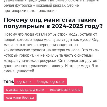
уважением к традициям. Например: брюки из твида +
белая футболка + кожаный рюкзак. Это не
противоречит, это - эволюция.
Почему олд мани стал таким
популярным в 2024-2025 году?
Потому что люди устали от быстрой моды. Устали от
вещей, которые через месяц выглядят как мусор. Олд
мани - это ответ на перепроизводство, на
климатические тревоги, на потерю смысла. Это стиль,
который говорит: «Я не хочу быть частью системы,
которая уничтожает ресурсы». Он предлагает другое -
долговечность, уважение, тишину. И это не мода. Это
смена ценностей.
Теги:
олд мани
бренды олд мани
мужская мода олд мани
классический стиль
олд мани бренды