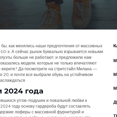
я бы, как менялись наши предпочтения от массивных
К
010-х. А сейчас рынок буквально взрывается новыми
илуэты больше не работают, и предложили нам
М
оказались модели, которые не только впечатляют
е верите? Да посмотрите на стритстайл Милана —
о 20, и почти все выбрали обувь на устойчивом
М
наслаждаться.
М
 2024 года
нувшихся уггов-подушек и повальной любви к
Д
 2024 году основу гардероба будут составлять
дерзкие лоферы с массивной фурнитурой и
Т