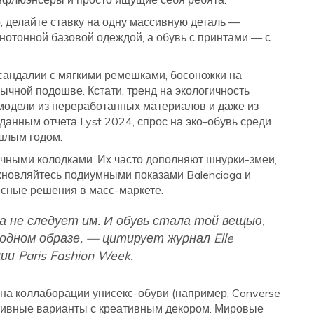
о, делайте ставку на одну массивную деталь —
днотонной базовой одеждой, а обувь с принтами — с
 сандалии с мягкими ремешками, босоножки на
бычной подошве. Кстати, тренд на экологичность
 модели из переработанных материалов и даже из
анным отчета Lyst 2024, спрос на эко-обувь среди
шлым годом.
чными колодками. Их часто дополняют шнурки-змеи,
охновляйтесь подиумными показами Balenciaga и
есные решения в масс-маркете.
а не следует им. И обувь стала той вещью,
одном образе, — цитирует журнал Elle
и Paris Fashion Week.
на коллаборации унисекс-обуви (например, Converse
тивные варианты с креативным декором. Мировые