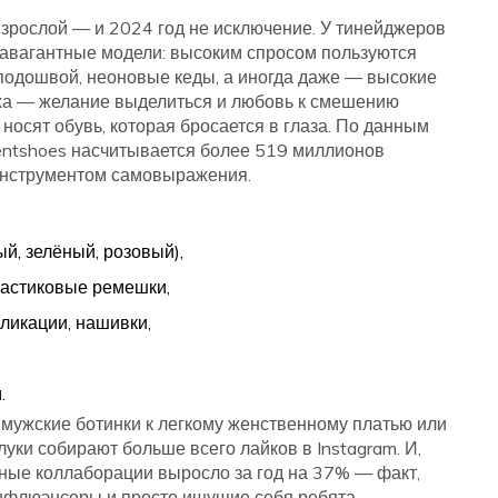
зрослой — и 2024 год не исключение. У тинейджеров
равагантные модели: высоким спросом пользуются
подошвой, неоновые кеды, а иногда даже — высокие
еха — желание выделиться и любовь к смешению
носят обувь, которая бросается в глаза. По данным
ementshoes насчитывается более 519 миллионов
инструментом самовыражения.
й, зелёный, розовый),
ластиковые ремешки,
ликации, нашивки,
.
ужские ботинки к легкому женственному платью или
луки собирают больше всего лайков в Instagram. И,
ивные коллаборации выросло за год на 37% — факт,
нфлюэнсеры и просто ищущие себя ребята.