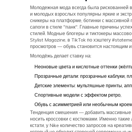
Молодежная мода всегда была рискованней в
и молодых взрослых популярны яркие и экст
сникеры на платформе, ботинки с массивной 
сапоги в стиле "панк". Главные причины усп
стилей. Модные блогеры и тиктокеры массово 
Stylist Magazine, в TikTok по хэштегу #stat
просмотров — обувь становится настоящим 
Молодёжь делает ставку на:
Неоновые цвета и кислотные оттенки (жёлты
Прозрачные детали: прозрачные каблуки, п
Детские элементы: мультяшные принты, апп
Спортивные модели с эффектом ретро,
Обувь с асимметрией или необычным кроем
Тенденция смешения — добавить массивные м
носить кроссовки с костюмами. Именно такие 
кстати, у Nike количество запросов на креат
который не обходит стороной современные и