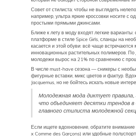
Совет от стилиста: чтобы не выглядеть нелеп
например, ультра яркие кроссовки носите с о
простыми прямыми джинсами.
Ближе к лету в моду входят легкие варианты:
платформе в стиле Spice Girls, сланцы на нео
касается и этой обуви: всё чаще встречаются
инновационных растительных полимеров. По д
молодежи вырос на 21% по сравнению с про
В числе must-have сезона — сникеры с необы
фигурные вставки, микс цветов и фактур. Вд
Jacquemus, но не бойтесь искать новые интер
Молодежная мода диктует правила, 
что объединяет десятки трендов в 
главного стилиста молодежной секци
Если ищете вдохновение, обратите внимание 
x Comme des Garçons) или удобные полуспор