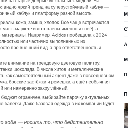
хожи на старые добрые «школьные» модели. На
ara видно яркий тренд на суперустойчивый каблук —
ричный каблук и платформу разной высоты.
М
иалы: кожа, замша, хлопок. Все чаще встречаются
в масс-маркете изготовлены именно из неё), а
С
 материалы. Например, Adidas пообещала к 2024
полностью или частично выполненных из
А
осто про внешний вид, а про ответственность и
М
тите внимание на трендовую цветовую палитру:
ттенки шоколада. В числе хитов и металлические
П
сить как самостоятельный акцент даже в повседневном
чка, броские застёжки и ремешки, а ещё необычная
й или намеренно закруглённый.
П
но бюджет ограничен, выбирайте парочку актуальных
е балетки. Даже базовая одежда в их компании будет
о года — носить то, что действительно