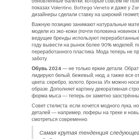
обновлённые балетки, которые совсем не по
показах Valentino, Bottega Veneta и даже у Z
дизайнеры сделали ставку на широкий геомет
Важную позицию занимают натуральные матер
модели из эко-кожи (почти половина новинок 
ведущие бренды используют переработанные
году вывести на рынок более 90% моделей, 
переработанного пластика. Мода теперь не пр
заботу.
Обувь 2024
— не только яркие детали. Обра
лидируют белый, бежевый, нюд, а также все о
цвета: серебро, золото, бронза. Их можно но
образе. Дополняет картину декоративная стро
форма мыса — теперь он заметно заострённы
Совет стилиста: если хочется модного лука, 
деталей — например, лоферы на треке и новы
смотреться современно.
Самая крутая тенденция следующег