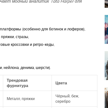
ечает модный аналитик Tata Harper для
платформы (особенно для ботинок и лоферов),
пряжки, стразы,
говые кроссовки и ретро-кеды,
, нейлона, денима, шерсти).
Трендовая
Цвета
фурнитура
Чёрный, беж,
Металл, пряжки
серебро