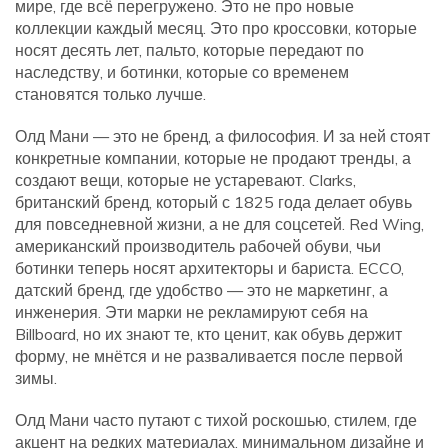
мире, где всё перегружено.
Это не про новые
коллекции каждый месяц. Это про кроссовки, которые
носят десять лет, пальто, которые передают по
наследству, и ботинки, которые со временем
становятся только лучше.
Олд Мани — это не бренд, а философия. И за ней стоят
конкретные компании, которые не продают тренды, а
создают вещи, которые не устаревают.
Clarks
,
британский бренд, который с 1825 года делает обувь
для повседневной жизни, а не для соцсетей
.
Red Wing
,
американский производитель рабочей обуви, чьи
ботинки теперь носят архитекторы и бариста
.
ECCO
,
датский бренд, где удобство — это не маркетинг, а
инженерия
. Эти марки не рекламируют себя на
Billboard, но их знают те, кто ценит, как обувь держит
форму, не мнётся и не разваливается после первой
зимы.
Олд Мани часто путают с
тихой роскошью
,
стилем, где
акцент на редких материалах, минимальном дизайне и