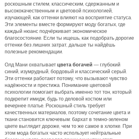
роскошным стилем
,
классическим, сдержанным и
высококачественным
и
цветовой психологией
,
изучающей, как оттенки влияют на восприятие статуса
.
Эти элементы вместе формируют
моду богатых
,
где
каждый нюанс подчёркивает экономическое
благосостояние
. Если ты ищешь, как подобрать дорогие
оттенки без лишних затрат, дальше ты найдёшь
полезные рекомендации.
Олд Мани охватывает
цвета богачей
— глубокий
синий, изумрудный, бордовый и классический серый.
Эти оттенки работают потому, что вызывают чувство
надёжности и престижа. Понимание цветовой
психологии помогает выбрать именно тот тон, который
подкрепит имидж, будь то деловой костюм или
вечернее платье. Роскошный стиль требует
качественных материалов, поэтому сочетание цвета и
ткани становится ключевым: бархат в темно‑зеленом
цвете выглядит дороже, чем то же самое в хлопке. При
этом мода богатых часто использует нейтральные