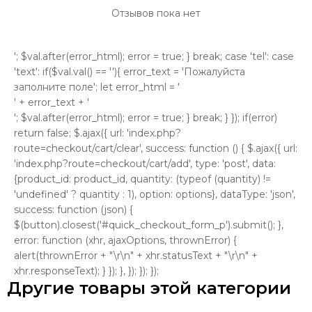
Отзывов пока нет
'; $val.after(error_html); error = true; } break; case 'tel': case
'text': if($val.val() == ''){ error_text = 'Пожалуйста
заполните поле'; let error_html = '
' + error_text + '
'; $val.after(error_html); error = true; } break; } }); if(error)
return false; $.ajax({ url: 'index.php?
route=checkout/cart/clear', success: function () { $.ajax({ url:
'index.php?route=checkout/cart/add', type: 'post', data:
{product_id: product_id, quantity: (typeof (quantity) !=
'undefined' ? quantity : 1), option: options}, dataType: 'json',
success: function (json) {
$(button).closest('#quick_checkout_form_p').submit(); },
error: function (xhr, ajaxOptions, thrownError) {
alert(thrownError + "\r\n" + xhr.statusText + "\r\n" +
xhr.responseText); } }); }, }); }); });
Другие товары этой категории