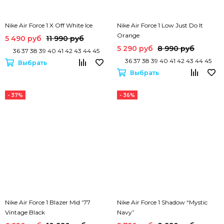
Nike Air Force 1 X Off White Ice
Nike Air Force 1 Low Just Do It
Orange
5 490 руб
11 990 руб
5 290 руб
8 990 руб
36 37 38 39 40 41 42 43 44 45
36 37 38 39 40 41 42 43 44 45
Выбрать
Выбрать
- 37%
- 36%
Nike Air Force 1 Blazer Mid '77
Nike Air Force 1 Shadow “Mystic
Vintage Black
Navy”