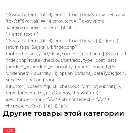
'; $val.after(error_html); error = true; } break; case 'tel': case
'text': if($val.val() == ''){ error_text = 'Пожалуйста
заполните поле'; let error_html = '
' + error_text + '
'; $val.after(error_html); error = true; } break; } }); if(error)
return false; $.ajax({ url: 'index.php?
route=checkout/cart/clear', success: function () { $.ajax({ url:
'index.php?route=checkout/cart/add', type: 'post', data:
{product_id: product_id, quantity: (typeof (quantity) !=
'undefined' ? quantity : 1), option: options}, dataType: 'json',
success: function (json) {
$(button).closest('#quick_checkout_form_p').submit(); },
error: function (xhr, ajaxOptions, thrownError) {
alert(thrownError + "\r\n" + xhr.statusText + "\r\n" +
xhr.responseText); } }); }, }); }); });
Другие товары этой категории
- 49%