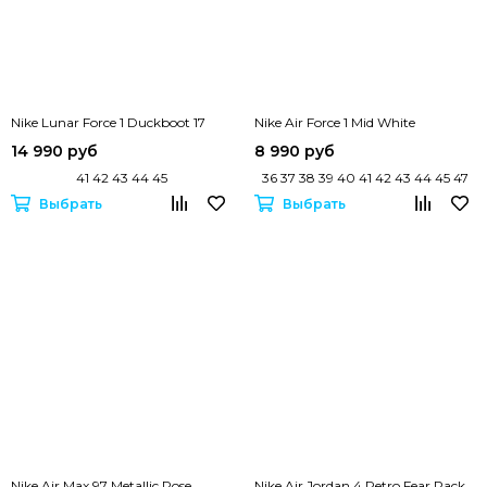
Nike Lunar Force 1 Duckboot 17
Nike Air Force 1 Mid White
14 990 руб
8 990 руб
41 42 43 44 45
36 37 38 39 40 41 42 43 44 45 47
Выбрать
Выбрать
Nike Air Max 97 Metallic Rose
Nike Air Jordan 4 Retro Fear Pack