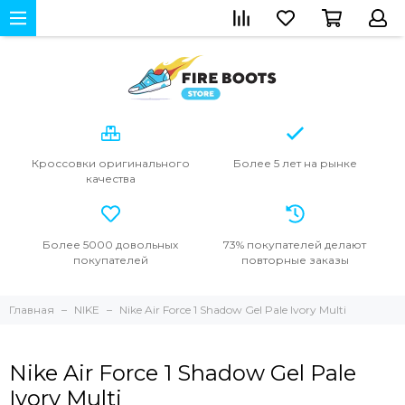
Кроссовки
оригинального
Более 5 лет
на рынке
качества
Более 5000
довольных
73% покупателей
делают
покупателей
повторные
заказы
Главная
NIKE
Nike Air Force 1 Shadow Gel Pale Ivory Multi
Nike Air Force 1 Shadow Gel Pale
Ivory Multi