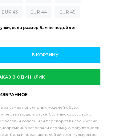
EUR 43
EUR 44
EUR 45
купки, если размер Вам не подойдет
В КОРЗИНУ
АКАЗ В ОДИН КЛИК
одна из самых популярных моделей обуви,
 и первая модель баскетбольных кроссовок с
 Кроссовки совершили переворот в игре многих
одновременно завоевали огромную популярность
скетбола и представителей хип-хоп культуры во