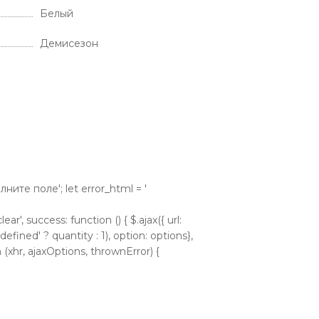
Белый
Демисезон
аполните поле'; let error_html = '
ear', success: function () { $.ajax({ url:
efined' ? quantity : 1), option: options},
 (xhr, ajaxOptions, thrownError) {