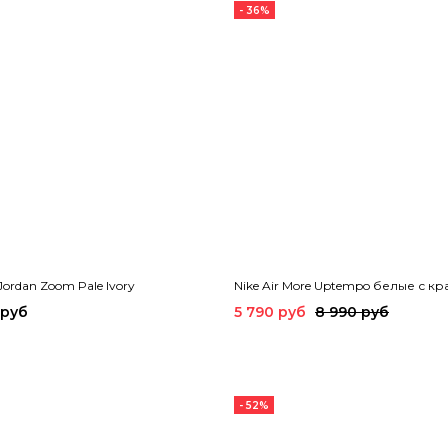
- 36%
 Jordan Zoom Pale Ivory
Nike Air More Uptempo белые с к
 руб
5 790 руб
8 990 руб
- 52%