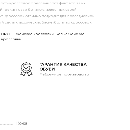
ость кроссовок обеспечил тот факт, что за их
й трекинговых ботинок, известных своей
нт кроссовок отлично подходит для повседневной
й стиль классических баскетбольных кроссовок.
FORCE 1
,
Женские кроссовки
,
Белые женские
 кроссовки
Т
ГАРАНТИЯ КАЧЕСТВА
ОБУВИ
Фабричное производство
Кожа