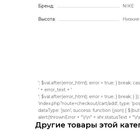
Бренд
NIKE
Высота
Низкие
'; $val.after(error_html); error = true; } break; ca
' + error_text + '
'; $val.after(error_html); error = true; } break; } }
'index.php?route=checkout/cart/add', type: 'post'
dataType: 'json', success: function (json) { $(bu
alert(thrownError + "\r\n" + xhr.statusText + "\r\n" +
Другие товары этой кате