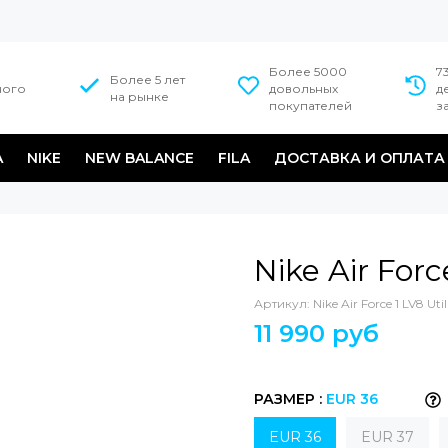
Более 5000
7
Более 5 лет
ного
довольных
д
на рынке
покупателей
з
A
NIKE
NEW BALANCE
FILA
ДОСТАВКА И ОПЛАТА
Nike Air Forc
Артикул:
Nike Air Force 1 LV8 Uti
11 990 руб
РАЗМЕР :
EUR 36
EUR 36
EUR 37