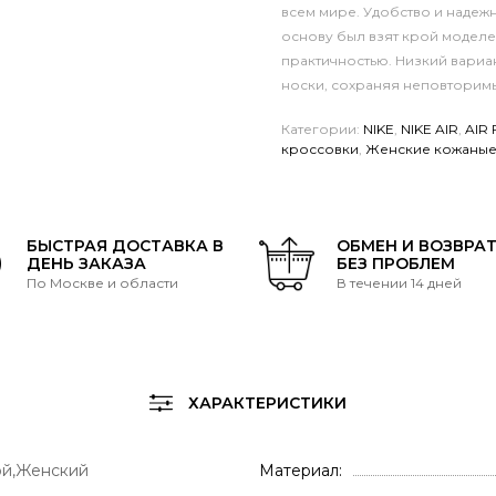
всем мире.
Удобство и надежн
основу был взят крой моделе
практичностью. Низкий вариа
носки, сохраняя неповторимы
Категории:
NIKE
,
NIKE AIR
,
AIR 
кроссовки
,
Женские кожаные
БЫСТРАЯ ДОСТАВКА В
ОБМЕН И ВОЗВРА
ДЕНЬ ЗАКАЗА
БЕЗ ПРОБЛЕМ
По Москве и области
В течении 14 дней
ХАРАКТЕРИСТИКИ
й,Женский
Материал