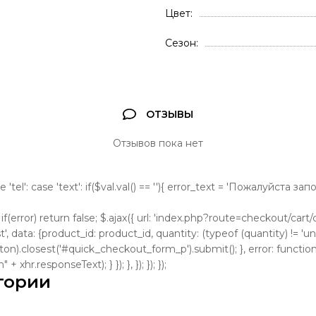
Цвет
Сезон
ОТЗЫВЫ
Отзывов пока нет
se 'tel': case 'text': if($val.val() == ''){ error_text = 'Пожалуйста з
); if(error) return false; $.ajax({ url: 'index.php?route=checkout/cart/cl
, data: {product_id: product_id, quantity: (typeof (quantity) != 'und
tton).closest('#quick_checkout_form_p').submit(); }, error: function
 xhr.responseText); } }); }, }); }); });
гории