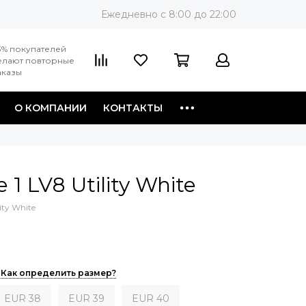
Ежедневно c 8:00 до 22:00
3% покупателей
елают повторные
аказы
О КОМПАНИИ
КОНТАКТЫ
e 1 LV8 Utility White
lity White
Как определить размер?
EUR 38
EUR 39
EUR 40