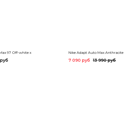
 Max 97 Off-white x
Nike Adapt Auto Max Anthracite
 руб
7 090 руб
13 990 руб