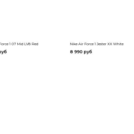
 Force 1 07 Mid LV8 Red
Nike Air Force 1 Jester XX White
руб
8 990 руб