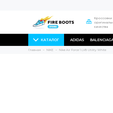
Кроссовки
оригиналь
качества
КАТАЛОГ
ADIDAS
BALENCIAG
Главная
NIKE
Nike Air Force 1 LV8 Utility White