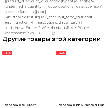
{product_id: product_id, quantity: (typeof (quantity) !=
'undefined' ? quantity : 1), option: options}, dataType: 'json',
success: function (json) {
$(button).closest('#quick_checkout_form_p').submit(); },
error: function (xhr, ajaxOptions, thrownError) {
alert(thrownError + "\r\n" + xhr.statusText + "\r\n" +
xhr.responseText); } }); }, }); }); });
Другие товары этой категории
- 33%
- 44%
Balenciaga Track Brown
Balenciaga Triple S Multicolor Blue