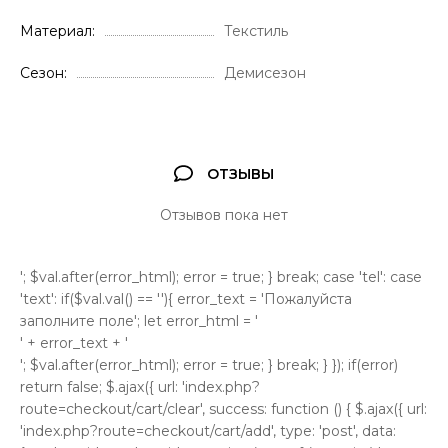
Материал
Текстиль
Сезон
Демисезон
ОТЗЫВЫ
Отзывов пока нет
'; $val.after(error_html); error = true; } break; case 'tel': case
'text': if($val.val() == ''){ error_text = 'Пожалуйста
заполните поле'; let error_html = '
' + error_text + '
'; $val.after(error_html); error = true; } break; } }); if(error)
return false; $.ajax({ url: 'index.php?
route=checkout/cart/clear', success: function () { $.ajax({ url:
'index.php?route=checkout/cart/add', type: 'post', data: