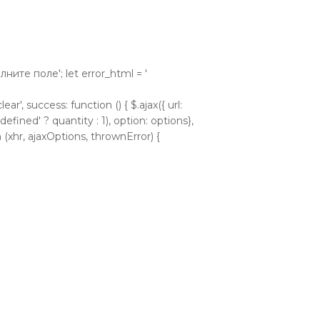
аполните поле'; let error_html = '
ear', success: function () { $.ajax({ url:
efined' ? quantity : 1), option: options},
 (xhr, ajaxOptions, thrownError) {