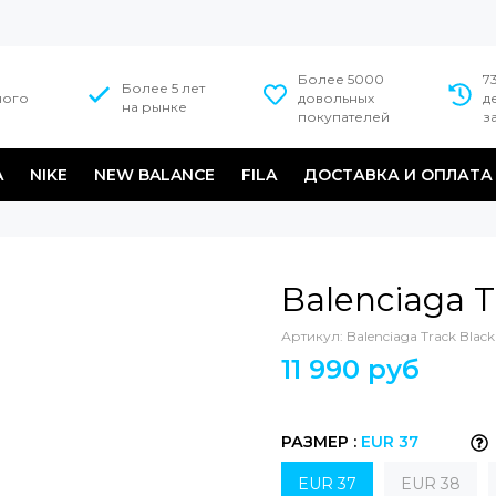
Более 5000
7
Более 5 лет
ного
довольных
д
на рынке
покупателей
з
A
NIKE
NEW BALANCE
FILA
ДОСТАВКА И ОПЛАТА
Balenciaga T
Артикул:
Balenciaga Track Black
11 990 руб
РАЗМЕР :
EUR 37
EUR 37
EUR 38