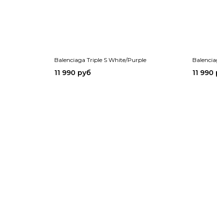
Balenciaga Triple S White/Purple
Balencia
11 990 руб
11 990