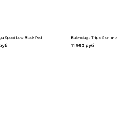
ga Speed Low Black Red
Balenciaga Triple S синие
 руб
11 990 руб