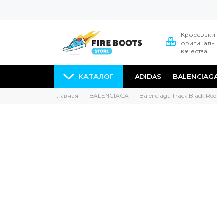
Кроссовки
оригиналь
качества
КАТАЛОГ
ADIDAS
BALENCIAG
Главная
BALENCIAGA
Balenciaga Track Black Red