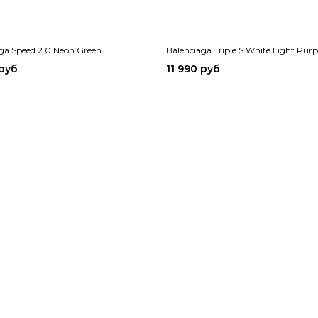
ga Speed 2.0 Neon Green
Balenciaga Triple S White Light Purp
 руб
11 990 руб