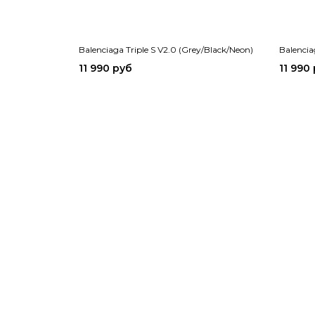
Balenciaga Triple S V2.0 (Grey/Black/Neon)
Balencia
11 990 руб
11 990