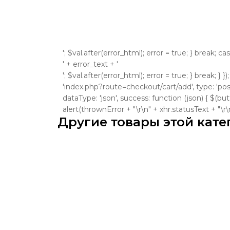
'; $val.after(error_html); error = true; } break; ca
' + error_text + '
'; $val.after(error_html); error = true; } break; } }
'index.php?route=checkout/cart/add', type: 'post'
dataType: 'json', success: function (json) { $(bu
alert(thrownError + "\r\n" + xhr.statusText + "\r\n" +
Другие товары этой кате