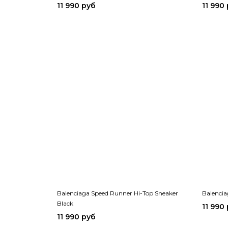
11 990 руб
11 990
Balenciaga Speed Runner Hi-Top Sneaker
Balencia
Black
11 990
11 990 руб