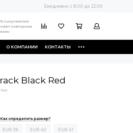
Ежедневно c 8:00 до 22:00
3% покупателей
елают повторные
аказы
О КОМПАНИИ
КОНТАКТЫ
rack Black Red
 Red
Как определить размер?
EUR 39
EUR 40
EUR 41