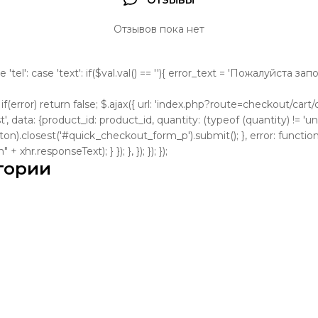
ОТЗЫВЫ
Отзывов пока нет
se 'tel': case 'text': if($val.val() == ''){ error_text = 'Пожалуйста з
); if(error) return false; $.ajax({ url: 'index.php?route=checkout/cart/cl
, data: {product_id: product_id, quantity: (typeof (quantity) != 'und
tton).closest('#quick_checkout_form_p').submit(); }, error: function
 xhr.responseText); } }); }, }); }); });
гории