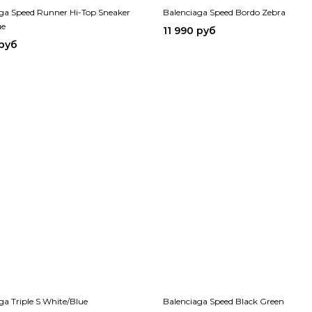
ga Speed Runner Hi-Top Sneaker
Balenciaga Speed Bordo Zebra
ue
11 990 руб
 руб
ga Triple S White/Blue
Balenciaga Speed Black Green