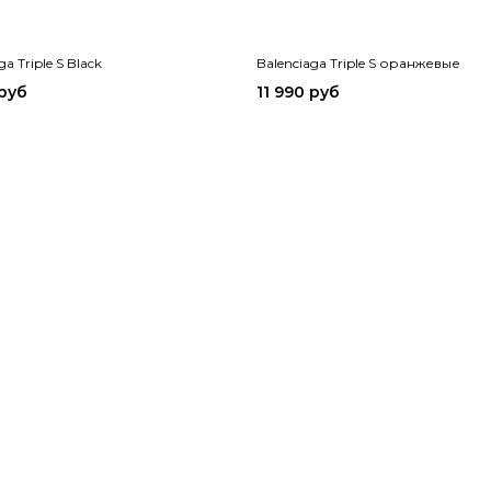
ga Triple S Black
Balenciaga Triple S оранжевые
 руб
11 990 руб