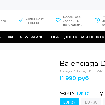
Более 5000
7
Более 5 лет
ного
довольных
д
на рынке
покупателей
з
A
NIKE
NEW BALANCE
FILA
ДОСТАВКА И ОПЛАТА
d
Balenciaga D
Артикул:
Balenciaga Drive Whit
11 990 руб
РАЗМЕР :
EUR 37
EUR 37
EUR 38