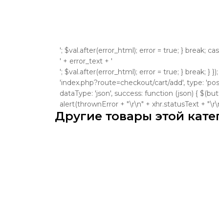
'; $val.after(error_html); error = true; } break; ca
' + error_text + '
'; $val.after(error_html); error = true; } break; } }
'index.php?route=checkout/cart/add', type: 'post'
dataType: 'json', success: function (json) { $(bu
alert(thrownError + "\r\n" + xhr.statusText + "\r\n" +
Другие товары этой кате