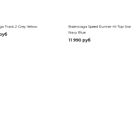
ga Track.2 Grey Yellow
Balenciaga Speed Runner Hi-Top Sne
Navy Blue
 руб
11 990 руб