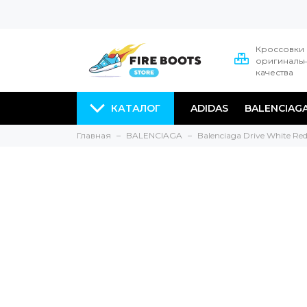
Кроссовки
оригиналь
качества
КАТАЛОГ
ADIDAS
BALENCIAG
Главная
BALENCIAGA
Balenciaga Drive White Re