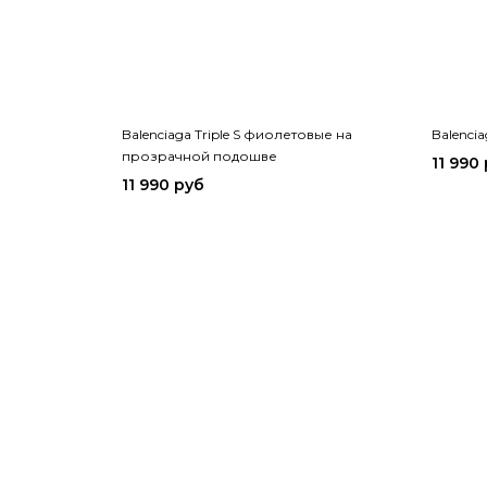
Balenciaga Triple S фиолетовые на
Balencia
прозрачной подошве
11 990
11 990 руб