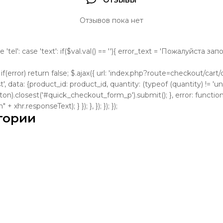
ОТЗЫВЫ
Отзывов пока нет
se 'tel': case 'text': if($val.val() == ''){ error_text = 'Пожалуйста з
); if(error) return false; $.ajax({ url: 'index.php?route=checkout/cart/cl
, data: {product_id: product_id, quantity: (typeof (quantity) != 'und
tton).closest('#quick_checkout_form_p').submit(); }, error: function
 xhr.responseText); } }); }, }); }); });
гории