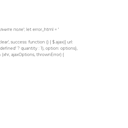
аполните поле'; let error_html = '
ear', success: function () { $.ajax({ url:
efined' ? quantity : 1), option: options},
 (xhr, ajaxOptions, thrownError) {