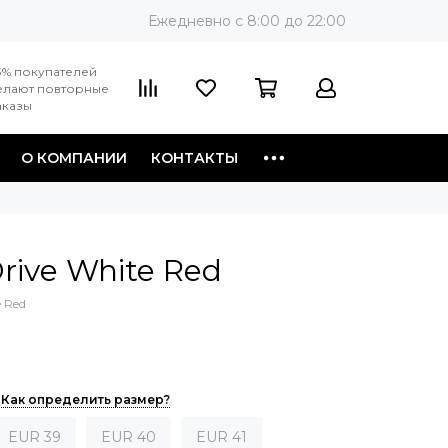
Ежедневно c 8:00 до 22:00
3% покупателей
елают повторные
аказы
О КОМПАНИИ
КОНТАКТЫ
rive White Red
e Red
Как определить размер?
EUR 39
EUR 40
EUR 41