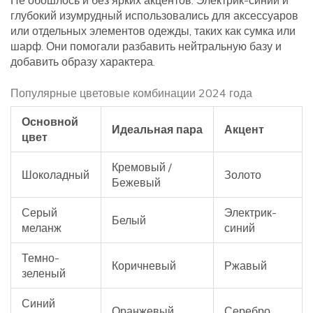
Не обошлось и без ярких акцентов. Электрик-синий и
глубокий изумрудный использовались для аксессуаров
или отдельных элементов одежды, таких как сумка или
шарф. Они помогали разбавить нейтральную базу и
добавить образу характера.
Популярные цветовые комбинации 2024 года
Основной
Идеальная пара
Акцент
цвет
Кремовый /
Шоколадный
Золото
Бежевый
Серый
Электрик-
Белый
меланж
синий
Темно-
Коричневый
Ржавый
зеленый
Синий
Оранжевый
Серебро