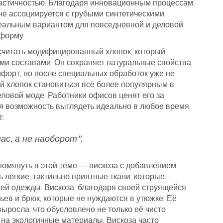
ластичностью. Благодаря инновационным процессам,
 не ассоциируется с грубыми синтетическими
деальным вариантом для повседневной и деловой
 форму.
считать модифицированный хлопок, который
и составами. Он сохраняет натуральные свойства
мфорт, но после специальных обработок уже не
кой хлопок становиться всё более популярным в
еловой моде. Работники офисов ценят его за
ая возможность выглядеть идеально в любое время.
:
с, а не наоборот".
омянуть в этой теме — вискоза с добавлением
 лёгкие, тактильно приятные ткани, которые
мней одежды. Вискоза, благодаря своей струящейся
тьев и брюк, которые не нуждаются в утюжке. Её
ыросла, что обусловлено не только её чисто
 на экологичные материалы. Вискоза часто