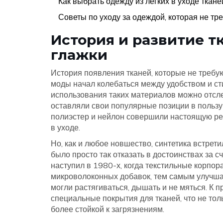
Как выбрать одежду из лёгких в уходе ткане
Советы по уходу за одеждой, которая не тр
История и развитие т
глажки
История появления тканей, которые не требуют
моды начал колебаться между удобством и ст
использования таких материалов можно отслед
оставляли свои популярные позиции в пользу с
полиэстер и нейлон совершили настоящую ре
в уходе.
Но, как и любое новшество, синтетика встре
было просто так отказать в достоинствах за 
наступил в 1980-х, когда текстильные корпор
микроволоконных добавок, тем самым улучшая
могли растягиваться, дышать и не мяться. К 
специальные покрытия для тканей, что не тол
более стойкой к загрязнениям.