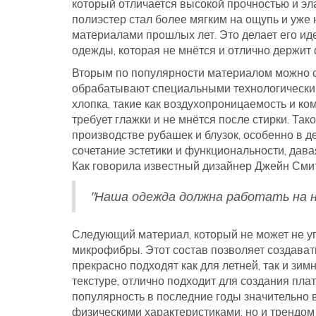
который отличается высокой прочностью и э
полиэстер стал более мягким на ощупь и уже
материалами прошлых лет. Это делает его и
одежды, которая не мнётся и отлично держит
Вторым по популярности материалом можно 
обрабатывают специальными технологическим
хлопка, такие как воздухопроницаемость и ко
требует глажки и не мнётся после стирки. Та
производстве рубашек и блузок, особенно в д
сочетание эстетики и функциональности, дав
Как говорила известный дизайнер Джейн Смит
"Наша одежда должна работать на на
Следующий материал, который не может не уп
микрофибры. Этот состав позволяет создавать
прекрасно подходят как для летней, так и зи
текстуре, отлично подходит для создания пла
популярность в последние годы значительно в
физическими характеристиками, но и трендом