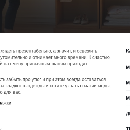
ядеть презентабельно, а значит, и освежить
К
 утомительно и отнимает много времени. К счастью,
гий на смену привычным тканям приходят
М
ь забыть про утюг и при этом всегда оставаться
М
за гладкость одежды и хотите узнать о магии моды,
о для вас.
М
лажки
Д
Т