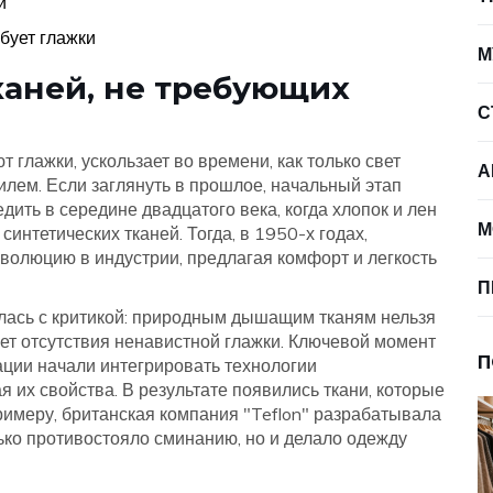
й
ебует глажки
М
каней, не требующих
С
 глажки, ускользает во времени, как только свет
А
илем. Если заглянуть в прошлое, начальный этап
ить в середине двадцатого века, когда хлопок и лен
М
интетических тканей. Тогда, в 1950-х годах,
волюцию в индустрии, предлагая комфорт и легкость
П
тилась с критикой: природным дышащим тканям нельзя
счет отсутствия ненавистной глажки. Ключевой момент
П
ации начали интегрировать технологии
 их свойства. В результате появились ткани, которые
примеру, британская компания "Teflon" разрабатывала
ько противостояло сминанию, но и делало одежду