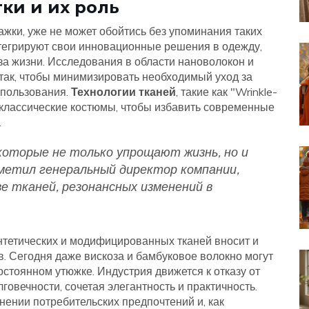
ки и их роль
жки, уже не может обойтись без упоминания таких
 интегрируют свои инновационные решения в одежду,
за жизни. Исследования в области нановолокон и
так, чтобы минимизировать необходимый уход за
спользования.
Технологии тканей
, такие как "Wrinkle-
в классические костюмы, чтобы избавить современные
.
которые не только упрощают жизнь, но и
метил генеральный директор компании,
е тканей, резонансных изменений в
нтетических и модифицированных тканей вносит и
. Сегодня даже вискоза и бамбуковое волокно могут
постоянном утюжке. Индустрия движется к отказу от
говечности, сочетая элегантность и практичность.
нении потребительских предпочтений и, как