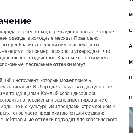
М
начение
С
ряда, особенно, когда речь идет о пальто, которое
хней одежды в холодные месяцы. Правильно
ьно преобразить внешний вид человека, но и
А
ружающими. Например, психологи утверждают, что
циональное воздействие. Красные оттенки могут
М
е спокойные, пастельные
оттенки
могут
П
ейший инструмент, который может помочь
чь внимание. Выбор цвета зачастую диктуется не
ными тенденциями. Каждый сезон дизайнеры
П
охновить на перемены и экспериментирование с
 моды, но и с культурными трендами, стремлением к
рких тонов часто предпочитаются для создания
лее нейтральные
оттенки
подходят для классического