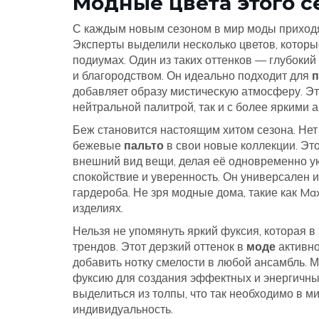
Модные цвета этого с
С каждым новым сезоном в мир моды приходят
Эксперты выделили несколько цветов, котор
подиумах. Один из таких оттенков — глубоки
и благородством. Он идеально подходит для
п
добавляет образу мистическую атмосферу. Это
нейтральной палитрой, так и с более яркими 
Беж становится настоящим хитом сезона. Нет
бежевые
пальто
в свои новые коллекции. Это
внешний вид вещи, делая её одновременно у
спокойствие и уверенность. Он универсален и
гардероба. Не зря модные дома, такие как Max
изделиях.
Нельзя не упомянуть яркий фуксия, которая в
трендов. Этот дерзкий оттенок в
моде
активно
добавить нотку смелости в любой ансамбль. 
фуксию для создания эффектных и энергичных
выделиться из толпы, что так необходимо в м
индивидуальность.