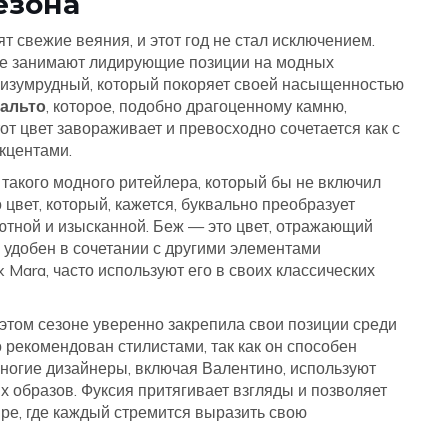
езона
 свежие веяния, и этот год не стал исключением.
ые занимают лидирующие позиции на модных
й изумрудный, который покоряет своей насыщенностью
альто
, которое, подобно драгоценному камню,
т цвет завораживает и превосходно сочетается как с
акцентами.
 такого модного ритейлера, который бы не включил
 цвет, который, кажется, буквально преобразует
ютной и изысканной. Беж — это цвет, отражающий
 удобен в сочетании с другими элементами
 Mara, часто используют его в своих классических
 этом сезоне уверенно закрепила свои позиции среди
 рекомендован стилистами, так как он способен
Многие дизайнеры, включая Валентино, используют
 образов. Фуксия притягивает взгляды и позволяет
ире, где каждый стремится выразить свою