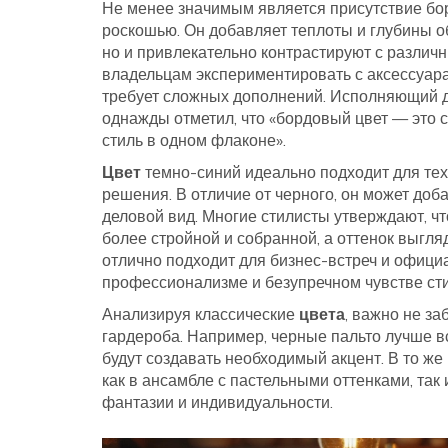
Не менее значимым является присутствие бор
роскошью. Он добавляет теплоты и глубины об
но и привлекательно контрастируют с различ
владельцам экспериментировать с аксессуарам
требует сложных дополнений. Исполняющий д
однажды отметил, что «бордовый цвет — это с
стиль в одном флаконе».
Цвет
темно-синий идеально подходит для тех
решения. В отличие от черного, он может доба
деловой вид. Многие стилисты утверждают, ч
более стройной и собранной, а оттенок выгл
отлично подходит для бизнес-встреч и офици
профессионализме и безупречном чувстве сти
Анализируя классические
цвета
, важно не за
гардероба. Например, черные пальто лучше в
будут создавать необходимый акцент. В то же
как в ансамбле с пастельными оттенками, так
фантазии и индивидуальности.