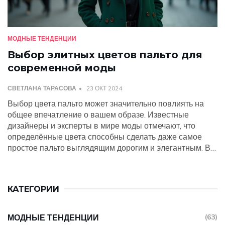
МОДНЫЕ ТЕНДЕНЦИИ
Выбор элитных цветов пальто для
современной моды
СВЕТЛАНА ТАРАСОВА
23 ОКТ 2024
Выбор цвета пальто может значительно повлиять на
общее впечатление о вашем образе. Известные
дизайнеры и эксперты в мире моды отмечают, что
определённые цвета способны сделать даже самое
простое пальто выглядящим дорогим и элегантным. В
статье рассматриваются современные тенденции,
влияющие на популярность тех или иных оттенков в
моде, а также даются рекомендации по сочетаемости с
КАТЕГОРИИ
другими элементами гардероба. Узнайте, какой цвет
лучше всего подчёркивает вашу индивидуальность и
придаёт вашему облику статусность.
МОДНЫЕ ТЕНДЕНЦИИ
(63)