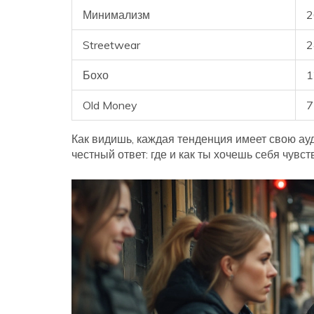
Минимализм
2
Streetwear
2
Бохо
1
Old Money
7
Как видишь, каждая тенденция имеет свою ау
честный ответ: где и как ты хочешь себя чув