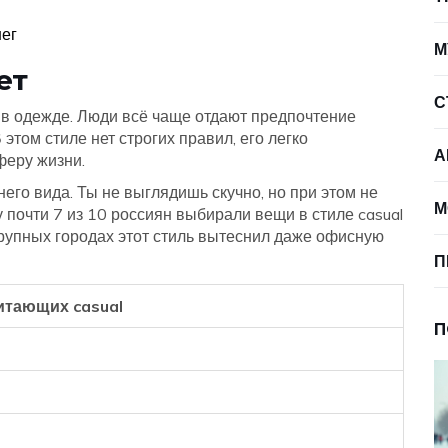
нег
М
ет
С
 в одежде. Люди всё чаще отдают предпочтение
этом стиле нет строгих правил, его легко
А
феру жизни.
го вида. Ты не выглядишь скучно, но при этом не
М
у почти 7 из 10 россиян выбирали вещи в стиле casual
крупных городах этот стиль вытеснил даже офисную
П
итающих casual
П