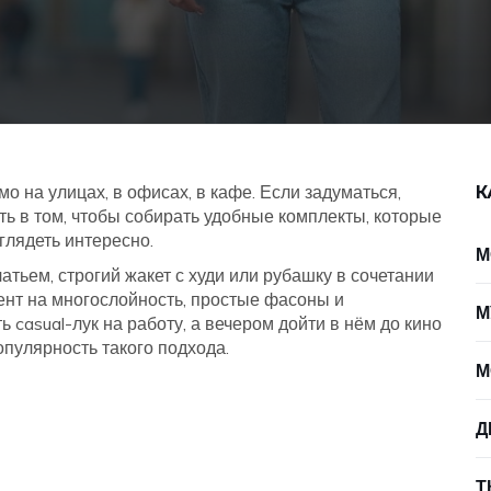
о на улицах, в офисах, в кафе. Если задуматься,
К
уть в том, чтобы собирать удобные комплекты, которые
глядеть интересно.
М
атьем, строгий жакет с худи или рубашку в сочетании
ент на многослойность, простые фасоны и
М
casual-лук на работу, а вечером дойти в нём до кино
опулярность такого подхода.
М
Д
Т