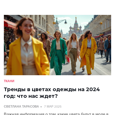
минимализм, уличная мода. В статье разберём, почему
casual так популярен, как не потеряться в выборе, и
подскажем, как адаптировать тренды под свой
гардероб.
ТКАНИ
Тренды в цветах одежды на 2024
год: что нас ждет?
СВЕТЛАНА ТАРАСОВА
7 МАР 2025
Важная информация о том, какие цвета будут в моде в