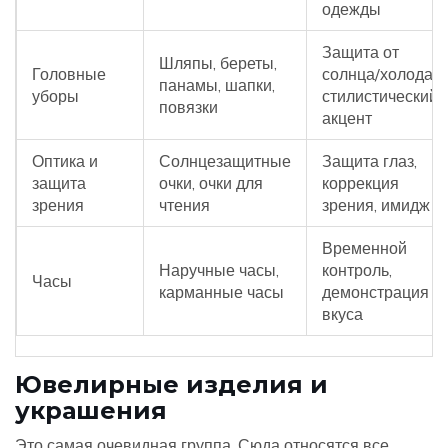
одежды
Защита от
Шляпы, береты,
Головные
солнца/холода,
панамы, шапки,
уборы
стилистический
повязки
акцент
Оптика и
Солнцезащитные
Защита глаз,
защита
очки, очки для
коррекция
зрения
чтения
зрения, имидж
Временной
Наручные часы,
контроль,
Часы
карманные часы
демонстрация
вкуса
Ювелирные изделия и
украшения
Это самая очевидная группа. Сюда относятся все