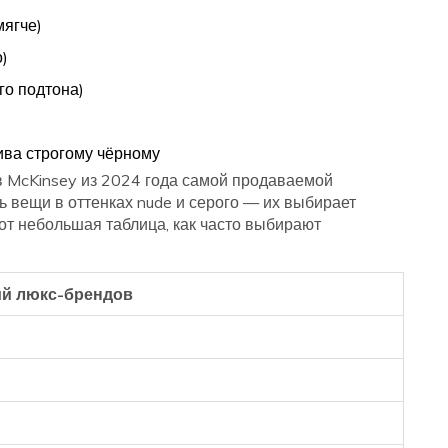
мягче)
о)
го подтона)
ива строгому чёрному
в McKinsey из 2024 года самой продаваемой
 вещи в оттенках nude и серого — их выбирает
от небольшая таблица, как часто выбирают
ий люкс-брендов