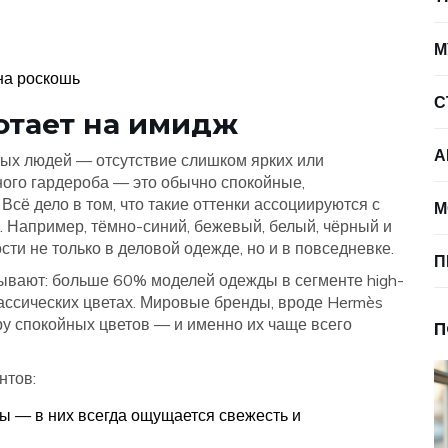
М
на роскошь
С
ботает на имидж
А
атых людей — отсутствие слишком ярких или
ного гардероба — это обычно спокойные,
Всё дело в том, что такие оттенки ассоциируются с
М
. Например, тёмно-синий, бежевый, белый, чёрный и
и не только в деловой одежде, но и в повседневке.
П
вают: больше 60% моделей одежды в сегменте high-
ассических цветах. Мировые бренды, вроде Hermès
итру спокойных цветов — и именно их чаще всего
П
нтов:
ы — в них всегда ощущается свежесть и