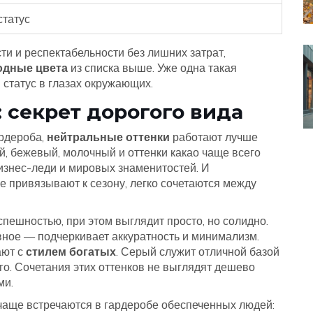
статус
сти и респектабельности без лишних затрат,
одные цвета
из списка выше. Уже одна такая
статус в глазах окружающих.
 секрет дорогого вида
ардероба,
нейтральные оттенки
работают лучше
й, бежевый, молочный и оттенки какао чаще всего
изнес-леди и мировых знаменитостей. И
е привязывают к сезону, легко сочетаются между
спешностью, при этом выглядит просто, но солидно.
авное — подчеркивает аккуратность и минимализм.
ают с
стилем богатых
. Серый служит отличной базой
го. Сочетания этих оттенков не выглядят дешево
ми.
чаще встречаются в гардеробе обеспеченных людей: