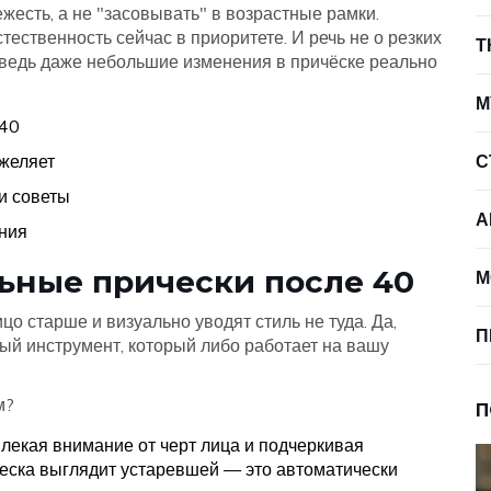
жесть, а не "засовывать" в возрастные рамки.
тественность сейчас в приоритете. И речь не о резких
Т
 ведь даже небольшие изменения в причёске реально
М
 40
яжеляет
С
и советы
А
ния
ьные прически после 40
М
цо старше и визуально уводят стиль не туда. Да,
П
ый инструмент, который либо работает на вашу
м?
П
лекая внимание от черт лица и подчеркивая
еска выглядит устаревшей — это автоматически