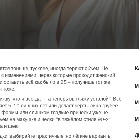
ятся тоньше, тусклее, иногда теряют объём. Не
К
у с изменениями, через которые проходит женский
и оставить всё как было в 25 – получишь тот же
М
ы тоже.
жку, что и всегда — а теперь выгляжу усталой". Всё
М
яет 5-10 лишних лет или делает черты лица грубее.
 формы или слишком гладкие прически уже не
М
ём на макушке и чёлки "в тяжёлом стиле 90-х"
а и шею.
Д
адки, выбирайте практичные, но лёгкие варианты.