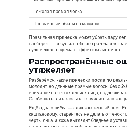
Тяжёлая прямая чёлка
Чрезмерный объем на макушке
Правильная
прическа
может убрать пару лет 
наоборот — результат обычно разочаровывает
лучше любого крема с эффектом лифтинга.
Распространённые оши
утяжеляет
Разберёмся, какие
прически после 40
реальн
молодит, но длинные прямые волосы без объ
внимание на четких линиях лица, подчёркива
Особенно если волосы истончились или концы
Ещё одна ошибка — слишком тёмный цвет. Е
каштановому, старайтесь не делать оттенок "
черты лица, а кожа выглядит бледнее и устав
натуральные цвета и добавление тёплых или 