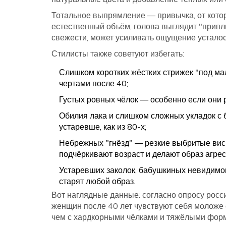
Тотальное выпрямление — привычка, от котор
естественный объём, голова выглядит "припл
свежести, может усиливать ощущение усталос
Стилисты также советуют избегать:
Слишком коротких жёстких стрижек "под м
чертами после 40;
Густых ровных чёлок — особенно если они 
Обилия лака и слишком сложных укладок с
устаревше, как из 80-х;
Небрежных "гнёзд" — резкие выбритые виск
подчёркивают возраст и делают образ агрес
Устаревших заколок, бабушкиных невидимок
старят любой образ.
Вот наглядные данные: согласно опросу росс
женщин после 40 лет чувствуют себя моложе 
чем с хардкорными чёлками и тяжёлыми фор