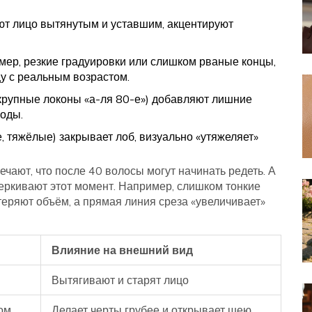
т лицо вытянутым и уставшим, акцентируют
мер, резкие градуировки или слишком рваные концы,
у с реальным возрастом.
крупные локоны «а-ля 80-е») добавляют лишние
моды.
 тяжёлые) закрывает лоб, визуально «утяжеляет»
ечают, что после 40 волосы могут начинать редеть. А
еркивают этот момент. Например, слишком тонкие
еряют объём, а прямая линия среза «увеличивает»
Влияние на внешний вид
Вытягивают и старят лицо
ом
Делает черты грубее и открывает шею