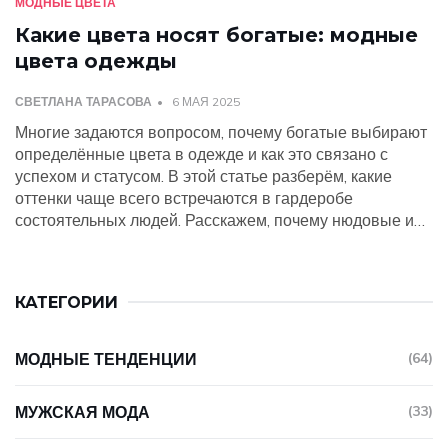
МОДНЫЕ ЦВЕТА
Какие цвета носят богатые: модные
цвета одежды
СВЕТЛАНА ТАРАСОВА
6 МАЯ 2025
Многие задаются вопросом, почему богатые выбирают
определённые цвета в одежде и как это связано с
успехом и статусом. В этой статье разберём, какие
оттенки чаще всего встречаются в гардеробе
состоятельных людей. Расскажем, почему нюдовые и
тёмные цвета ассоциируются с роскошью, а броские
оттенки используются реже. Поделимся секретами, как
добавить в свой стиль нотку дороговизны с помощью
КАТЕГОРИИ
простых цветовых решений. Поговорим о том, какие
цвета будет уместно вписать даже в самый
демократичный гардероб.
МОДНЫЕ ТЕНДЕНЦИИ
(64)
МУЖСКАЯ МОДА
(33)