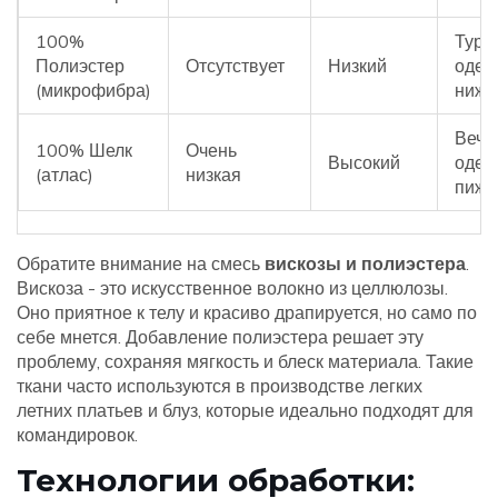
100%
Тури
Полиэстер
Отсутствует
Низкий
одеж
(микрофибра)
нижн
Вече
100% Шелк
Очень
Высокий
одеж
(атлас)
низкая
пиж
Обратите внимание на смесь
вискозы и полиэстера
.
Вискоза - это искусственное волокно из целлюлозы.
Оно приятное к телу и красиво драпируется, но само по
себе мнется. Добавление полиэстера решает эту
проблему, сохраняя мягкость и блеск материала. Такие
ткани часто используются в производстве легких
летних платьев и блуз, которые идеально подходят для
командировок.
Технологии обработки: