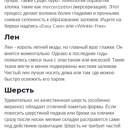
лучше. Также существуют технологии обработки
хлопка, такие как
mercerization
(мерсеризация). Этот
процесс делает волокна более гладкими и прочными,
снижая склонность к образованию заломов. Ищите на
бирках надпись «Easy Care» или «Wrinkle-Free».
Лен
Лен - король летней моды, но главный враг глажки. Он
мнется моментально. Однако в последние годы
появились смеси льна с эластаном или вискозой. Такие
ткани мягче и менее подвержены жестким заломам.
Чистый лен лучше носить дома или там, где можно
быстро освежить его паром.
Шерсть
Удивительно, но качественная шерсть (особенно
меринос) обладает отличной памятью формы. Если
повесить шерстяной пиджак или брюки на плечики
сразу после носки, мелкие складки расправятся сами
под действием гравитации. Шерсть не требует частой