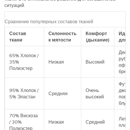
ситуаций.
Сравнение популярных составов тканей
Состав
Склонность
Комфорт
Иде
ткани
к мятости
(дыхание)
для
Дело
65% Хлопок /
руба
35%
Низкая
Высокий
офи
Полиэстер
брюк
Футб
95% Хлопок /
Очень
джин
Средняя
5% Эластан
высокий
повс
блуз
70% Вискоза
Летн
/ 30%
Низкая
Средний
плат
Полиэстер