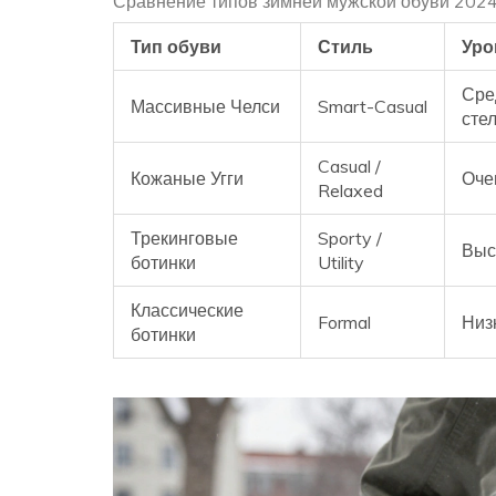
Сравнение типов зимней мужской обуви 202
Тип обуви
Стиль
Уро
Сре
Массивные Челси
Smart-Casual
стел
Casual /
Кожаные Угги
Оче
Relaxed
Трекинговые
Sporty /
Выс
ботинки
Utility
Классические
Formal
Низ
ботинки