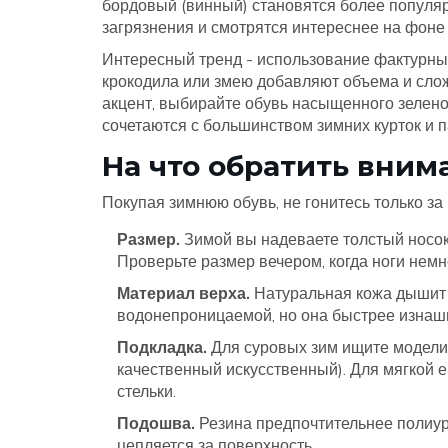
бордовый (винный) становятся более популя
загрязнения и смотрятся интереснее на фоне
Интересный тренд - использование фактурных
крокодила или змею добавляют объема и слож
акцент, выбирайте обувь насыщенного зеленого
сочетаются с большинством зимних курток и п
На что обратить вним
Покупая зимнюю обувь, не гонитесь только з
Размер.
Зимой вы надеваете толстый носок.
Проверьте размер вечером, когда ноги немн
Материал верха.
Натуральная кожа дышит и
водонепроницаемой, но она быстрее изнаши
Подкладка.
Для суровых зим ищите модели
качественный искусственный). Для мягкой 
стельки.
Подошва.
Резина предпочтительнее полиуре
цепляется за поверхность.