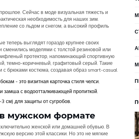
прошлое. Сейчас в моде визуальная тяжесть и
М
практическая необходимость для наших зим.
пление со льдом и снегом, а высокий профиль
С
рые теперь выглядят гораздо крупнее своих
А
и сменились моделями с толстой резиновой или
 рифленый протектор, напоминающий спортивную
ый, темно-коричневый, графитовый серый. Такие
М
 и с брюками костюма, создавая образ smart-casual.
П
окам - это визитная карточка стиля челси.
и замша с водоотталкивающей пропиткой.
3 см) для защиты от сугробов.
П
 в мужском формате
исключительно женской или домашней обувью. В
скую версию этой классики. Но это не мягкие