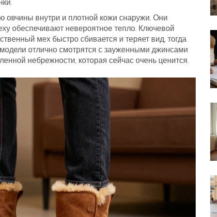
нки.
 овчины внутри и плотной кожи снаружи. Они
меху обеспечивают невероятное тепло. Ключевой
ственный мех быстро сбивается и теряет вид, тогда
е модели отлично смотрятся с зауженными джинсами
ленной небрежности, которая сейчас очень ценится.