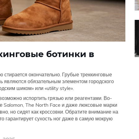
ккинговые ботинки в
ю стирается окончательно. Грубые треккинговые
ерь являются обязательным элементом городского
ским шиком» или «utility style».
возможно испортить грязью или реагентами. Во-
е Salomon, The North Face и даже люксовые марки
но, но сидят как кроссовки. Обратите внимание на
то гарантирует сухость ног даже в самую мокрую