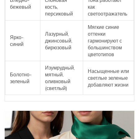
Бледно-
слоновая
тона работают
бежевый
кость,
как
персиковый
светоотражатель
Мягкие синие
Лазурный,
оттенки
Ярко-
джинсовый,
гармонируют с
синий
бирюзовый
большинством
цветотипов
Изумрудный,
Насыщенные или
Болотно-
мятный,
светлые зеленые
зеленый
оливковый
добавляют жизни
(светлый)