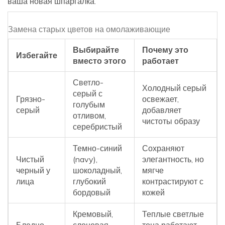
ваша новая шпаргалка.
Замена старых цветов на омолаживающие
Выбирайте
Почему это
Избегайте
вместо этого
работает
Светло-
Холодный серый
серый с
Грязно-
освежает,
голубым
серый
добавляет
отливом,
чистоты образу
серебристый
Темно-синий
Сохраняют
Чистый
(navy),
элегантность, но
черный у
шоколадный,
мягче
лица
глубокий
контрастируют с
бордовый
кожей
Кремовый,
Теплые светлые