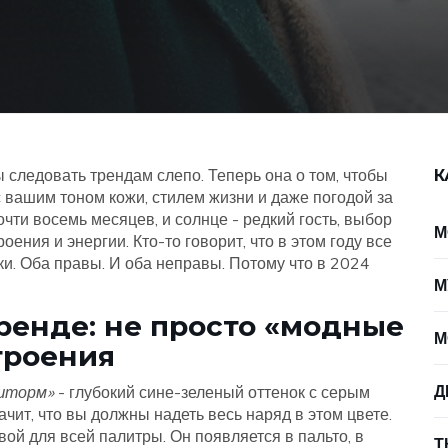
ы следовать трендам слепо. Теперь она о том, чтобы
К
с вашим тоном кожи, стилем жизни и даже погодой за
очти восемь месяцев, и солнце - редкий гость, выбор
М
роения и энергии. Кто-то говорит, что в этом году все
енки. Оба правы. И оба неправы. Потому что в 2024
М
тренде: не просто «модные
М
троения
Д
шторм»
- глубокий сине-зеленый оттенок с серым
ачит, что вы должны надеть весь наряд в этом цвете.
овой для всей палитры. Он появляется в пальто, в
Т