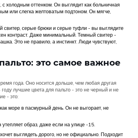
г, с холодным оттенком. Он выглядит как больничная
вым или слегка желтоватым подтоном. Он мягче,
й свитер, серые брюки и серые туфли - вы выглядите
ужен контраст. Даже минимальный. Темный свитер -
ашка. Это не правило, а инстинкт. Люди чувствуют,
пальто: это самое важное
время года. Оно носится дольше, чем любая другая
4 году лучшие цвета для пальто - это не черный и не
е - это:
 как море в пасмурный день. Он не выгорает, не
н утепляет образ, даже если на улице -15.
о хочет выглядеть дорого, но не официально. Подходит