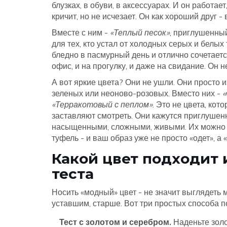
блузках, в обуви, в аксессуарах. И он работае
кричит, но не исчезает. Он как хороший друг - 
Вместе с ним -
«Теплый песок»
, приглушенны
для тех, кто устал от холодных серых и белых
бледно в пасмурный день и отлично сочетаетс
офис, и на прогулку, и даже на свидание. Он н
А вот яркие цвета? Они не ушли. Они просто 
зеленых или неоново-розовых. Вместо них -
«
«Терракотовый с пеплом»
. Это не цвета, кот
заставляют смотреть. Они кажутся приглуше
насыщенными, сложными, живыми. Их можно но
туфель - и ваш образ уже не просто «одет», а 
Какой цвет подходит 
теста
Носить «модный» цвет - не значит выглядеть м
уставшим, старше. Вот три простых способа по
Тест с золотом и серебром.
Наденьте золо