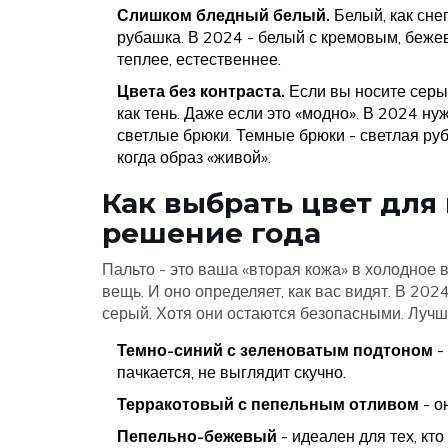
Слишком бледный белый.
Белый, как сне
рубашка. В 2024 - белый с кремовым, беже
теплее, естественнее.
Цвета без контраста.
Если вы носите серы
как тень. Даже если это «модно». В 2024 н
светлые брюки. Темные брюки - светлая руб
когда образ «живой».
Как выбрать цвет для 
решение года
Пальто - это ваша «вторая кожа» в холодное 
вещь. И оно определяет, как вас видят. В 202
серый. Хотя они остаются безопасными. Лучши
Темно-синий с зеленоватым подтоном
-
пачкается, не выглядит скучно.
Терракотовый с пепельным отливом
- о
Пепельно-бежевый
- идеален для тех, кт