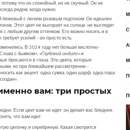
т, потому что он спокойный, но не скучный. Он не
всегда рядом, когда нужно.
М
й бежевый с легким розовым подтоном. Он идеален
 тонов. Этот цвет не выгорает на солнце, не выглядит
С
я с любым другим оттенком. Его можно носить и в
е требует усилий - он просто есть.
А
изменились. В 2024 году нет больше кислотно-
Слива с дымком»
,
«Глубокий индиго»
и
орые бросаются в глаза. Это цвета, которые
М
нными, но при ближайшем рассмотрении -
сить как акцент: одна сумка, один шарф, одна пара
П
«создан».
именно вам: три простых
П
одно. Если цвет вам не идет, он делает вас бледнее,
нять, что вам идет.
тую цепочку и серебряную. Какая смотрится